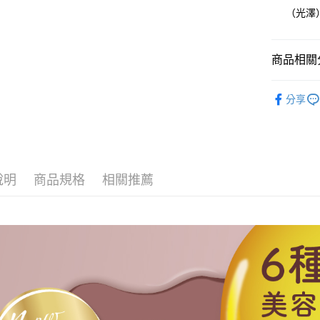
全家取貨
（光澤
每筆NT$8
因應疫情升
商品相關分
家取貨付
每筆NT$9,
NAILTO
分享
全63色
黑貓宅急
每筆NT$1
說明
商品規格
相關推薦