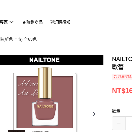
專區
🔥熱銷商品
💡訂購須知
(新色上市) 全63色
NAIL
歐蕾
超取滿NT$
NT$1
數量