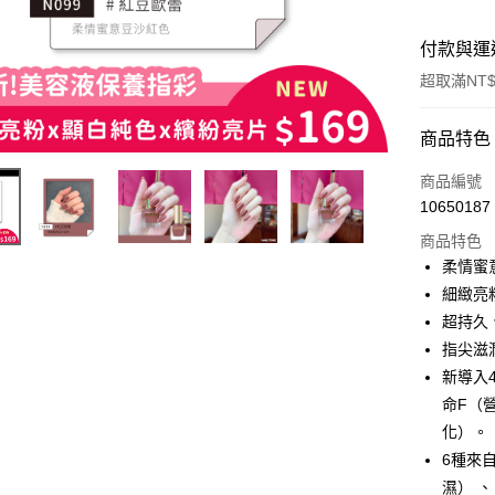
付款與運
超取滿NT$
付款方式
商品特色
信用卡一
商品編號
10650187
超商取貨
商品特色
LINE Pay
柔情蜜
細緻亮
Apple Pay
超持久
街口支付
指尖滋
新導入
悠遊付
命F（
化）。
運送方式
6種來
濕） 