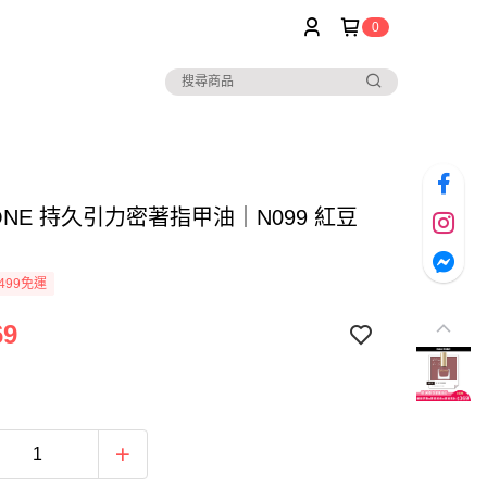
0
TONE 持久引力密著指甲油｜N099 紅豆
499免運
69