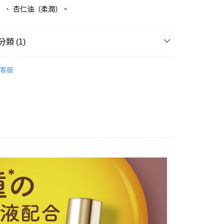
付款
）、 杏仁油（柔潤）。
0，滿NT$499(含以上)免運費
溫，目前暫停使用7-11取貨付款配送，請使用全
類 (1)
款，誤選客服會協助您更改。
999
NE 頂級修護美甲系列
持久引力密著指甲油(新色上市)
客服
便
00，滿NT$699(含以上)免運費