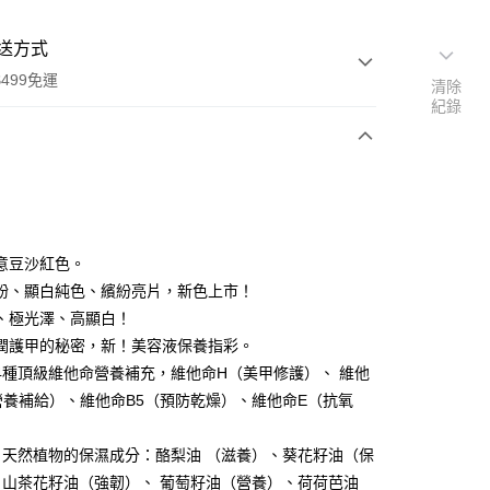
送方式
499免運
清除
紀錄
次付款
付款
意豆沙紅色。
粉、顯白純色、繽紛亮片，新色上市！
、極光澤、高顯白！
潤護甲的秘密，新！美容液保養指彩。
4種頂級維他命營養補充，維他命H（美甲修護）、 維他
營養補給）、維他命B5（預防乾燥）、維他命E（抗氧
自天然植物的保濕成分：酪梨油 （滋養）、葵花籽油（保
、 山茶花籽油（強韌）、 葡萄籽油（營養）、荷荷芭油