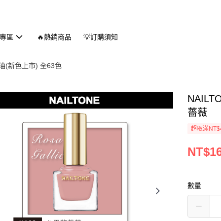
專區
🔥熱銷商品
💡訂購須知
(新色上市) 全63色
NAIL
薔薇
超取滿NT$
NT$1
數量