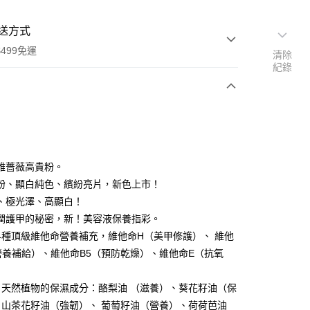
送方式
499免運
清除
紀錄
次付款
付款
雅薔薇高貴粉。
粉、顯白純色、繽紛亮片，新色上市！
、極光澤、高顯白！
潤護甲的秘密，新！美容液保養指彩。
4種頂級維他命營養補充，維他命H（美甲修護）、 維他
營養補給）、維他命B5（預防乾燥）、維他命E（抗氧
自天然植物的保濕成分：酪梨油 （滋養）、葵花籽油（保
、 山茶花籽油（強韌）、 葡萄籽油（營養）、荷荷芭油