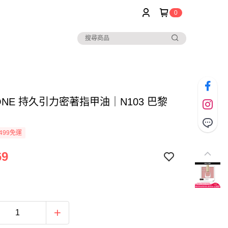
0
TONE 持久引力密著指甲油｜N103 巴黎
499免運
69