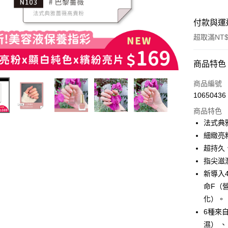
付款與運
超取滿NT$
付款方式
商品特色
信用卡一
商品編號
10650436
超商取貨
商品特色
LINE Pay
法式典
細緻亮
Apple Pay
超持久
街口支付
指尖滋
新導入
悠遊付
命F（
化）。
運送方式
6種來
濕） 