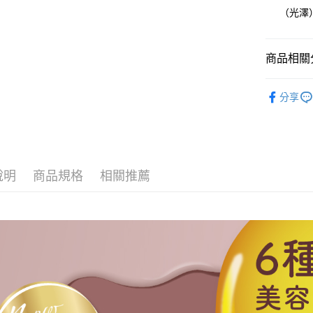
全家取貨
（光澤
每筆NT$8
因應疫情升
商品相關分
家取貨付
每筆NT$9,
NAILTO
分享
全63色
黑貓宅急
每筆NT$1
說明
商品規格
相關推薦