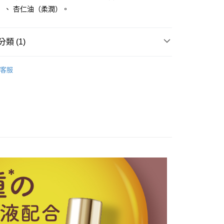
付款
）、 杏仁油（柔潤）。
0，滿NT$499(含以上)免運費
溫，目前暫停使用7-11取貨付款配送，請使用全
類 (1)
款，誤選客服會協助您更改。
999
NE 頂級修護美甲系列
持久引力密著指甲油(新色上市)
客服
便
00，滿NT$699(含以上)免運費