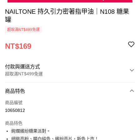
NAILTONE 持久引力密著指甲油｜N108 糖果
罐
超取滿NT$499免運
NT$169
付款與運送方式
超取滿NT$499免運
付款方式
商品特色
信用卡一次付款
商品編號
超商取貨付款
10650812
LINE Pay
商品特色
Apple Pay
絢爛繽紛糖果派對。
細緻亮粉、顯白純色、繽紛亮片，新色上市！