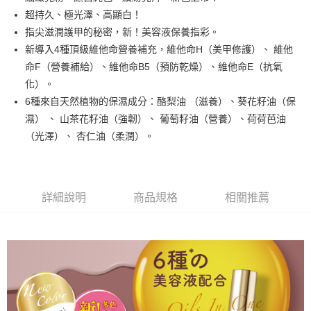
街口支付
超持久、極光澤、高顯白！
悠遊付
指尖滋潤護甲的秘密，新！美容液保養指彩。
新導入4種頂級維他命營養補充，維他命H（美甲修護）、 維他
運送方式
命F（營養補給）、維他命B5（預防乾燥）、維他命E（抗氧
化）。
全家取貨付款
6種來自天然植物的保濕成分：酪梨油 （滋養）、葵花籽油（保
每筆NT$80，滿NT$499(含以上)免運費
濕） 、 山茶花籽油（強韌）、 葡萄籽油（營養）、荷荷芭油
因應疫情升溫，目前暫停使用7-11取貨付款配送，請使用全家
（光澤）、 杏仁油（柔潤）。
取貨付款，誤選客服會協助您更改。
每筆NT$9,999
黑貓宅急便
詳細說明
商品規格
相關推薦
每筆NT$100，滿NT$699(含以上)免運費