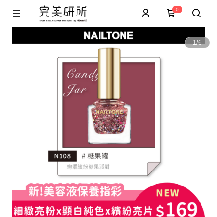
0
1
/
6