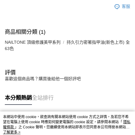
客服
商品相關分類 (1)
NAILTONE 頂級修護美甲系列
持久引力密著指甲油(新色上市) 全
63色
評價
喜歡這個商品嗎？購買後給他一個好評吧
本分類熱銷
全站排行
本網站中使用 cookie，欲查詢有關本網站使用 cookie 方式之詳情，及若您不希
熱門標籤
望在電腦上使用 cookie 時應如何變更電腦的 cookie 設定，請參閱本網站「
隱私
權條款
」之 Cookie 聲明。您繼續使用本網站即表示您同意本公司得按本網站使
用條款之 Cookie 聲明使用 cookie。
了解更多 >