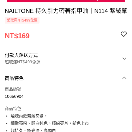
NAILTONE 持久引力密著指甲油｜N114 紫絨草
超取滿NT$499免運
NT$169
付款與運送方式
超取滿NT$499免運
付款方式
商品特色
信用卡一次付款
商品編號
超商取貨付款
10656904
LINE Pay
商品特色
Apple Pay
煙燻內斂紫絨灰紫。
細緻亮粉、顯白純色、繽紛亮片，新色上市！
街口支付
超持久、極光澤、高顯白！