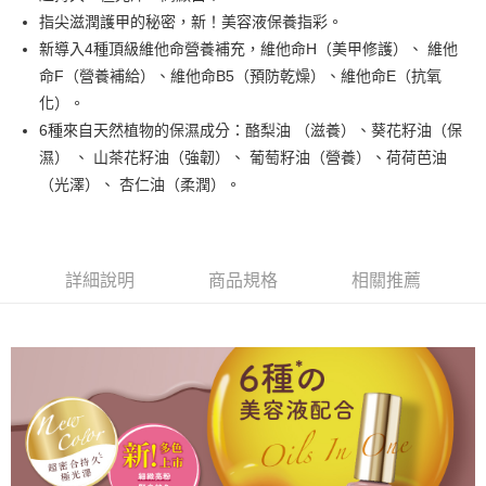
悠遊付
指尖滋潤護甲的秘密，新！美容液保養指彩。
新導入4種頂級維他命營養補充，維他命H（美甲修護）、 維他
運送方式
命F（營養補給）、維他命B5（預防乾燥）、維他命E（抗氧
化）。
全家取貨付款
6種來自天然植物的保濕成分：酪梨油 （滋養）、葵花籽油（保
每筆NT$80，滿NT$499(含以上)免運費
濕） 、 山茶花籽油（強韌）、 葡萄籽油（營養）、荷荷芭油
因應疫情升溫，目前暫停使用7-11取貨付款配送，請使用全家
（光澤）、 杏仁油（柔潤）。
取貨付款，誤選客服會協助您更改。
每筆NT$9,999
黑貓宅急便
詳細說明
商品規格
相關推薦
每筆NT$100，滿NT$699(含以上)免運費