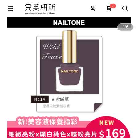
0
1
/
6