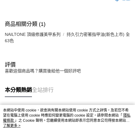
商品相關分類 (1)
NAILTONE 頂級修護美甲系列
持久引力密著指甲油(新色上市) 全
63色
評價
喜歡這個商品嗎？購買後給他一個好評吧
本分類熱銷
全站排行
本網站中使用 cookie，欲查詢有關本網站使用 cookie 方式之詳情，及若您不希
熱門標籤
望在電腦上使用 cookie 時應如何變更電腦的 cookie 設定，請參閱本網站「
隱私
權條款
」之 Cookie 聲明。您繼續使用本網站即表示您同意本公司得按本網站使
用條款之 Cookie 聲明使用 cookie。
了解更多 >