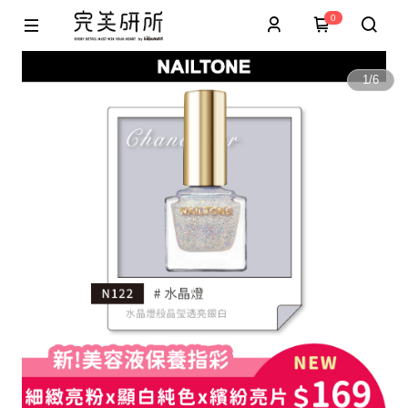
0
1
/
6