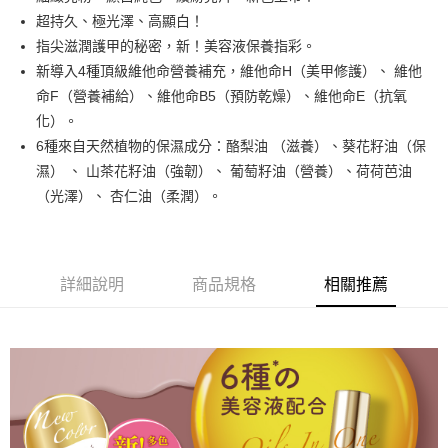
街口支付
超持久、極光澤、高顯白！
悠遊付
指尖滋潤護甲的秘密，新！美容液保養指彩。
新導入4種頂級維他命營養補充，維他命H（美甲修護）、 維他
運送方式
命F（營養補給）、維他命B5（預防乾燥）、維他命E（抗氧
化）。
全家取貨付款
6種來自天然植物的保濕成分：酪梨油 （滋養）、葵花籽油（保
每筆NT$80，滿NT$499(含以上)免運費
濕） 、 山茶花籽油（強韌）、 葡萄籽油（營養）、荷荷芭油
因應疫情升溫，目前暫停使用7-11取貨付款配送，請使用全家
（光澤）、 杏仁油（柔潤）。
取貨付款，誤選客服會協助您更改。
每筆NT$9,999
黑貓宅急便
詳細說明
商品規格
相關推薦
每筆NT$100，滿NT$699(含以上)免運費