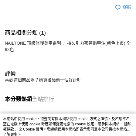
客服
商品相關分類 (1)
NAILTONE 頂級修護美甲系列
持久引力密著指甲油(新色上市) 全
63色
評價
喜歡這個商品嗎？購買後給他一個好評吧
本分類熱銷
全站排行
本網站中使用 cookie，欲查詢有關本網站使用 cookie 方式之詳情，及若您不希
熱門標籤
望在電腦上使用 cookie 時應如何變更電腦的 cookie 設定，請參閱本網站「
隱私
權條款
」之 Cookie 聲明。您繼續使用本網站即表示您同意本公司得按本網站使
用條款之 Cookie 聲明使用 cookie。
了解更多 >