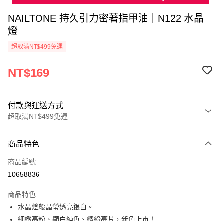
NAILTONE 持久引力密著指甲油｜N122 水晶
燈
超取滿NT$499免運
NT$169
付款與運送方式
超取滿NT$499免運
付款方式
商品特色
信用卡一次付款
商品編號
超商取貨付款
10658836
LINE Pay
商品特色
Apple Pay
水晶燈般晶瑩透亮銀白。
細緻亮粉、顯白純色、繽紛亮片，新色上市！