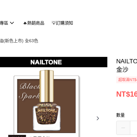
專區
🔥熱銷商品
💡訂購須知
(新色上市) 全63色
NAIL
金沙
超取滿NT$
NT$1
數量