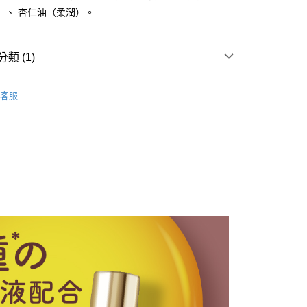
付款
）、 杏仁油（柔潤）。
0，滿NT$499(含以上)免運費
溫，目前暫停使用7-11取貨付款配送，請使用全
類 (1)
款，誤選客服會協助您更改。
999
NE 頂級修護美甲系列
持久引力密著指甲油(新色上市)
客服
便
00，滿NT$699(含以上)免運費