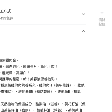
送方式
499免運
清除
紀錄
次付款
付款
輝黑鑽閃金。
粉、顯白純色、繽紛亮片，新色上市！
、極光澤、高顯白！
潤護甲的秘密，新！美容液保養指彩。
4種頂級維他命營養補充，維他命H（美甲修護）、 維他
營養補給）、維他命B5（預防乾燥）、維他命E（抗氧
自天然植物的保濕成分：酪梨油 （滋養）、葵花籽油（保
、 山茶花籽油（強韌）、 葡萄籽油（營養）、荷荷芭油