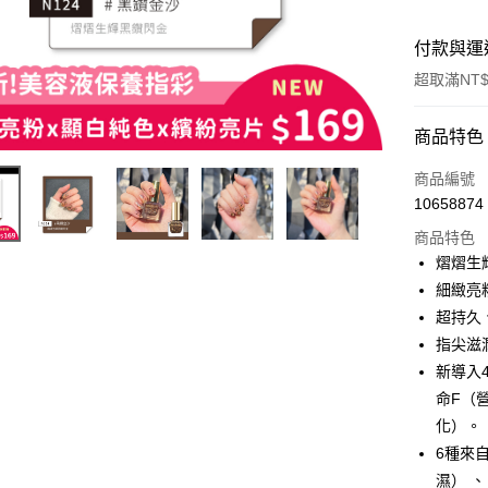
付款與運
超取滿NT$
付款方式
商品特色
信用卡一
商品編號
10658874
超商取貨
商品特色
LINE Pay
熠熠生
細緻亮
Apple Pay
超持久
街口支付
指尖滋
新導入
悠遊付
命F（
化）。
運送方式
6種來
濕） 