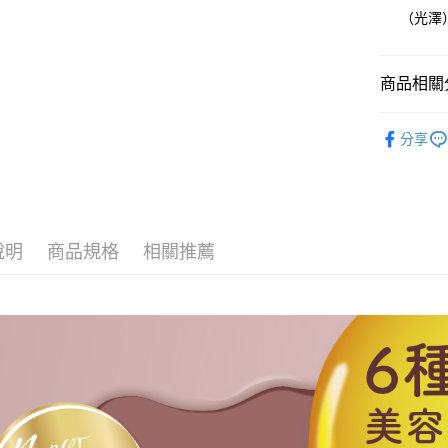
全家取貨
（光澤
每筆NT$8
因應疫情升
商品相關分
家取貨付
每筆NT$9,
NAILTO
分享
全63色
黑貓宅急
每筆NT$1
說明
商品規格
相關推薦