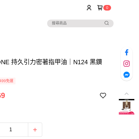
0
TONE 持久引力密著指甲油｜N124 黑鑽
499免運
69