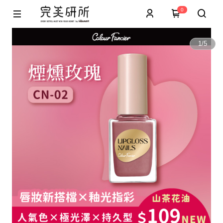
0
1
/
5