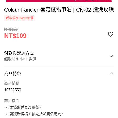
Colour Fancier 唇蜜感指甲油 | CN-02 煙燻玫瑰
超取滿NT$499免運
NT$128
NT$109
付款與運送方式
超取滿NT$499免運
付款方式
商品特色
信用卡一次付款
商品編號
超商取貨付款
10732550
LINE Pay
商品特色
Apple Pay
柔情邂逅豆沙薔薇。
唇妝新搭檔，釉光指彩雙倍綻亮。
街口支付