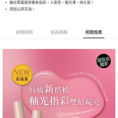
釉光唇蜜感保養系指彩，人氣色、極光澤、持久型！
悠遊付
添加山茶花油。
運送方式
全家取貨付款
詳細說明
商品規格
相關推薦
每筆NT$80，滿NT$499(含以上)免運費
因應疫情升溫，目前暫停使用7-11取貨付款配送，請使用全家
取貨付款，誤選客服會協助您更改。
每筆NT$9,999
黑貓宅急便
每筆NT$100，滿NT$699(含以上)免運費