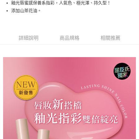
釉光唇蜜感保養系指彩，人氣色、極光澤、持久型！
悠遊付
添加山茶花油。
運送方式
全家取貨付款
詳細說明
商品規格
相關推薦
每筆NT$80，滿NT$499(含以上)免運費
因應疫情升溫，目前暫停使用7-11取貨付款配送，請使用全家
取貨付款，誤選客服會協助您更改。
每筆NT$9,999
黑貓宅急便
每筆NT$100，滿NT$699(含以上)免運費