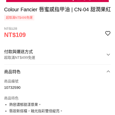
Colour Fancier 唇蜜感指甲油 | CN-04 甜潤果紅
超取滿NT$499免運
NT$128
NT$109
付款與運送方式
超取滿NT$499免運
付款方式
商品特色
信用卡一次付款
商品編號
超商取貨付款
10732590
LINE Pay
商品特色
Apple Pay
熱戀濃郁甜漾漿果。
唇妝新搭檔，釉光指彩雙倍綻亮。
街口支付