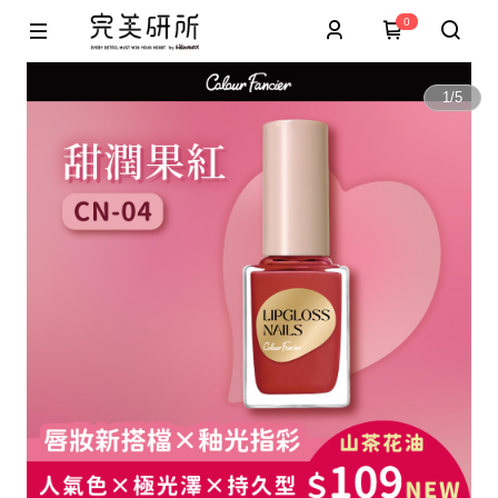
0
1
/
5