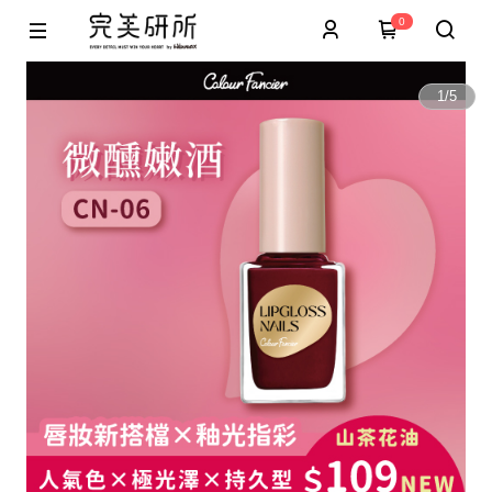
0
1
/
5