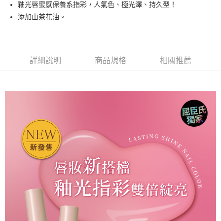
釉光唇蜜感保養系指彩，人氣色、極光澤、持久型！
悠遊付
添加山茶花油。
運送方式
全家取貨付款
詳細說明
商品規格
相關推薦
每筆NT$80，滿NT$499(含以上)免運費
因應疫情升溫，目前暫停使用7-11取貨付款配送，請使用全家
取貨付款，誤選客服會協助您更改。
每筆NT$9,999
黑貓宅急便
每筆NT$100，滿NT$699(含以上)免運費