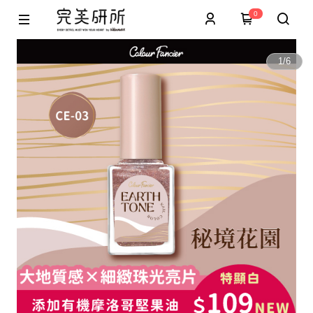
0
1
/
6