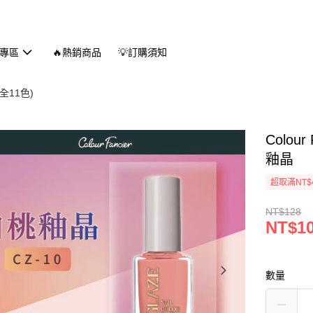
專區
🔥熱銷商品
💡訂購須知
全11色)
Colou
釉晶
超取滿NT$
NT$128
NT$1
數量