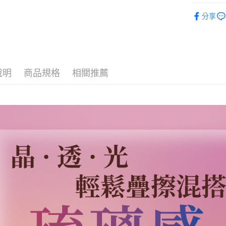
Colour 
全家取貨
分享
每筆NT$8
因應疫情升
家取貨付
每筆NT$9,
說明
商品規格
相關推薦
黑貓宅急
每筆NT$1