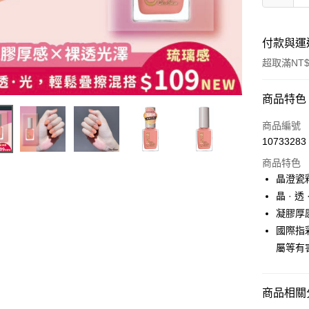
付款與運
超取滿NT$
付款方式
商品特色
信用卡一
商品編號
10733283
超商取貨
商品特色
LINE Pay
晶澄瓷
晶 · 
Apple Pay
凝膠厚
街口支付
國際指
屬等有
悠遊付
商品相關分
運送方式