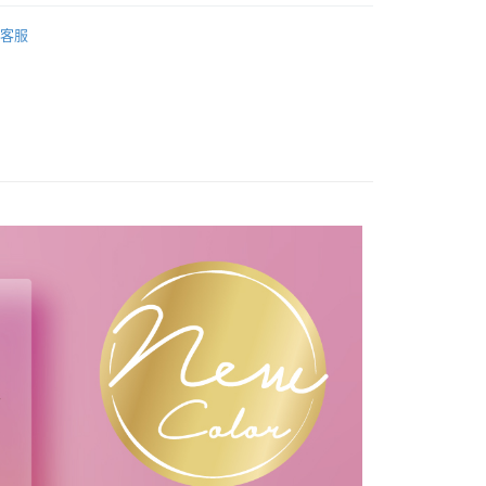
Fancier 爆濃系平價指彩
琉璃晶透指甲油(全11色)
付款
客服
0，滿NT$499(含以上)免運費
溫，目前暫停使用7-11取貨付款配送，請使用全
款，誤選客服會協助您更改。
999
便
00，滿NT$699(含以上)免運費