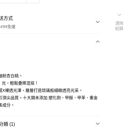
送方式
清除
499免運
紀錄
次付款
付款
釉粉杏白桃。
透 · 光，輕鬆疊擦混搭！
感X裸透光澤，層層打造琉璃般細緻透亮光采。
彩頂尖品質。十大類未添加:塑化劑、甲醛、甲苯、重金
害成分。
類 (1)