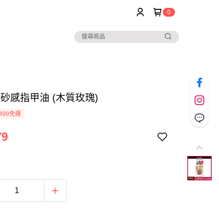
0
 噴砂感指甲油 (木質玫瑰)
499免運
79