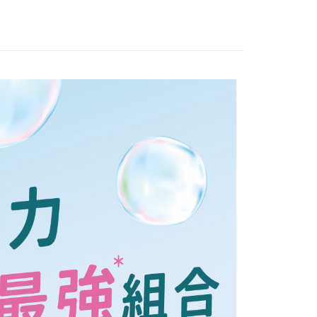
溫，目前暫停使用7-11取貨付款配送，請使用全
款，誤選客服會協助您更改。
999
便
00，滿NT$699(含以上)免運費