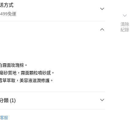
送方式
499免運
清除
紀錄
次付款
付款
白霧面玫瑰棕。
體磨砂質地，霧面顆粒噴砂感。
雪草萃取，美容液滋潤修護。
類 (1)
NE 頂級修護美甲系列
特殊功能護甲系列
客服
付款
0，滿NT$499(含以上)免運費