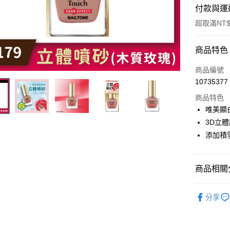
付款與運
超取滿NT$
付款方式
商品特色
信用卡一
商品編號
10735377
超商取貨
商品特色
LINE Pay
唯美顯
3D立
Apple Pay
添加積
街口支付
悠遊付
商品相關分
NAILTO
運送方式
分享
全家取貨
每筆NT$8