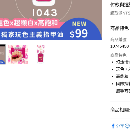
付款與運
超取滿NT$
付款方式
商品特色
信用卡一
商品編號
10745458
超商取貨
商品特色
LINE Pay
幻漾珊
玩色，
Apple Pay
高飽和
街口支付
國際指
屬等有
悠遊付
商品相關分
運送方式
POP PO
全家取貨
分享
(I041~48)
每筆NT$8