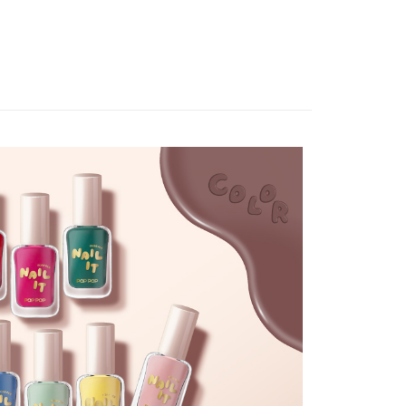
溫，目前暫停使用7-11取貨付款配送，請使用全
款，誤選客服會協助您更改。
999
便
00，滿NT$699(含以上)免運費