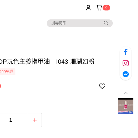
0
POP玩色主義指甲油｜I043 珊瑚幻粉
499免運
9