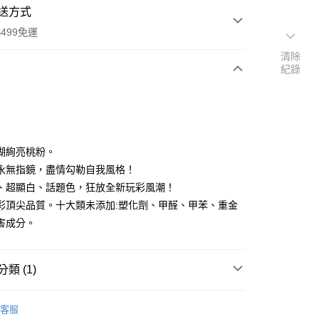
送方式
499免運
清除
紀錄
次付款
付款
瑚絢亮桃粉。
永無指鏡，盡情勾勒自我風格！
、超顯白、話題色，狂放全新玩彩風潮！
彩頂尖品質。十大類未添加:塑化劑、甲醛、甲苯、重金
害成分。
類 (1)
P 玩色主義指甲油
玩色主義指甲油-朝氣繽紛色系
付款
客服
0，滿NT$499(含以上)免運費