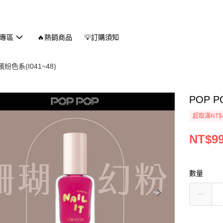
專區
🔥熱銷商品
💡訂購須知
色系(I041~48)
POP 
超取滿NT$
NT$9
數量