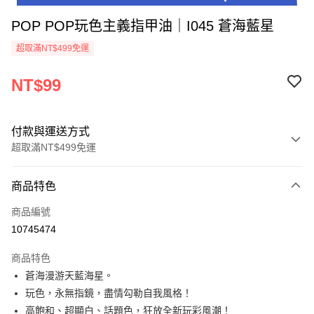
POP POP玩色主義指甲油｜I045 蒼海藍星
超取滿NT$499免運
NT$99
付款與運送方式
超取滿NT$499免運
付款方式
商品特色
信用卡一次付款
商品編號
超商取貨付款
10745474
LINE Pay
商品特色
Apple Pay
蒼海漫游天藍海星。
玩色，永無指鏡，盡情勾勒自我風格！
街口支付
高飽和、超顯白、話題色，狂放全新玩彩風潮！