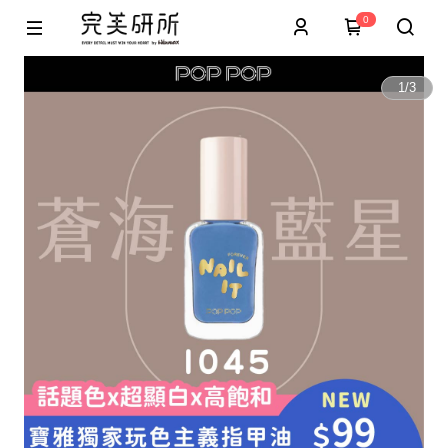
0
1
/
3