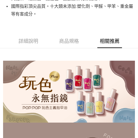
悠遊付
國際指彩頂尖品質。十大類未添加:塑化劑、甲醛、甲苯、重金屬
等有害成分。
運送方式
全家取貨付款
每筆NT$80，滿NT$499(含以上)免運費
詳細說明
商品規格
相關推薦
因應疫情升溫，目前暫停使用7-11取貨付款配送，請使用全家
取貨付款，誤選客服會協助您更改。
每筆NT$9,999
黑貓宅急便
每筆NT$100，滿NT$699(含以上)免運費