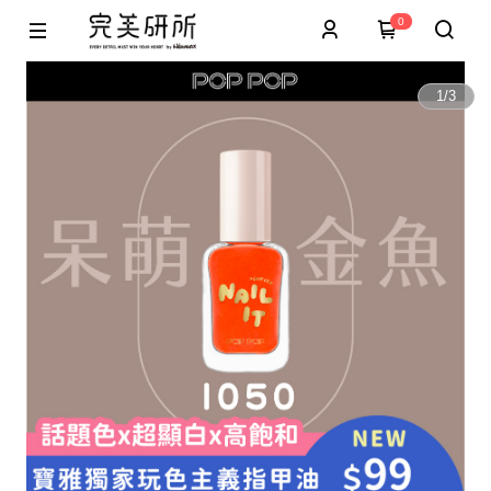
0
1
/
3