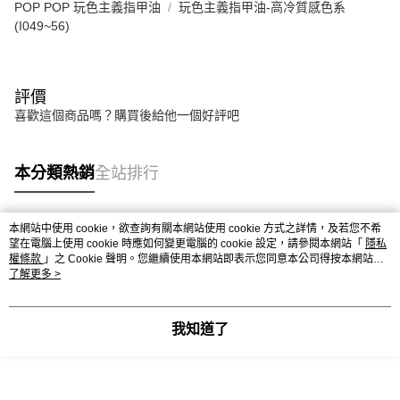
POP POP 玩色主義指甲油
玩色主義指甲油-高冷質感色系
(I049~56)
評價
喜歡這個商品嗎？購買後給他一個好評吧
本分類熱銷
全站排行
本網站中使用 cookie，欲查詢有關本網站使用 cookie 方式之詳情，及若您不希
熱門標籤
望在電腦上使用 cookie 時應如何變更電腦的 cookie 設定，請參閱本網站「
隱私
權條款
」之 Cookie 聲明。您繼續使用本網站即表示您同意本公司得按本網站使
用條款之 Cookie 聲明使用 cookie。
了解更多 >
我知道了