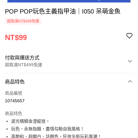
POP POP玩色主義指甲油｜I050 呆萌金魚
超取滿NT$499免運
NT$99
付款與運送方式
超取滿NT$499免運
付款方式
商品特色
信用卡一次付款
商品編號
超商取貨付款
10745657
LINE Pay
商品特色
Apple Pay
波光橘鱗金澄綻放。
玩色，永無指鏡，盡情勾勒自我風格！
街口支付
高飽和、超顯白、話題色，狂放全新玩彩風潮！