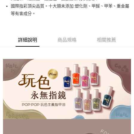
悠遊付
國際指彩頂尖品質。十大類未添加:塑化劑、甲醛、甲苯、重金屬
等有害成分。
運送方式
全家取貨付款
每筆NT$80，滿NT$499(含以上)免運費
詳細說明
商品規格
相關推薦
因應疫情升溫，目前暫停使用7-11取貨付款配送，請使用全家
取貨付款，誤選客服會協助您更改。
每筆NT$9,999
黑貓宅急便
每筆NT$100，滿NT$699(含以上)免運費