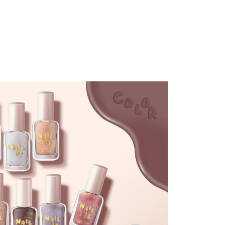
溫，目前暫停使用7-11取貨付款配送，請使用全
款，誤選客服會協助您更改。
999
便
00，滿NT$699(含以上)免運費