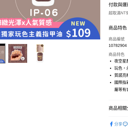
付款與運
超取滿NT$
付款方式
商品特色
信用卡一
商品編號
10782904
超商取貨
商品特色
LINE Pay
夜空星
玩色，
Apple Pay
質感亮
街口支付
國際指
屬等有
悠遊付
商品相關分
運送方式
POP PO
全家取貨
分享
01~08)
每筆NT$8