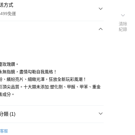
送方式
499免運
清除
紀錄
次付款
付款
塵玫瑰鑽。
永無指鏡，盡情勾勒自我風格！
粉、繽紛亮片、細緻光澤，狂放全新玩彩風潮！
彩頂尖品質。十大類未添加:塑化劑、甲醛、甲苯、重金
害成分。
類 (1)
P 玩色主義指甲油
玩色主義指甲油-晶亮璀璨色系(IP-
付款
客服
0，滿NT$499(含以上)免運費