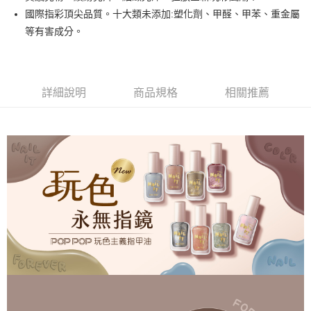
悠遊付
國際指彩頂尖品質。十大類未添加:塑化劑、甲醛、甲苯、重金屬
等有害成分。
運送方式
全家取貨付款
每筆NT$80，滿NT$499(含以上)免運費
詳細說明
商品規格
相關推薦
因應疫情升溫，目前暫停使用7-11取貨付款配送，請使用全家
取貨付款，誤選客服會協助您更改。
每筆NT$9,999
黑貓宅急便
每筆NT$100，滿NT$699(含以上)免運費