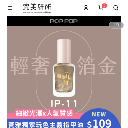
0
1
/
3