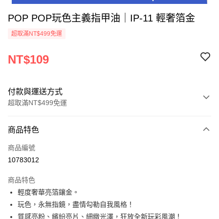
POP POP玩色主義指甲油｜IP-11 輕奢箔金
超取滿NT$499免運
NT$109
付款與運送方式
超取滿NT$499免運
付款方式
商品特色
信用卡一次付款
商品編號
超商取貨付款
10783012
LINE Pay
商品特色
Apple Pay
輕度奢華亮箔鑲金。
玩色，永無指鏡，盡情勾勒自我風格！
街口支付
質感亮粉、繽紛亮片、細緻光澤，狂放全新玩彩風潮！