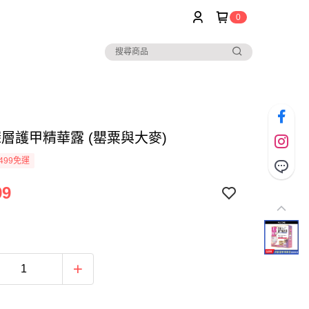
0
 深層護甲精華露 (罌粟與大麥)
499免運
99