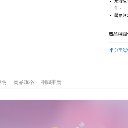
水溶性
佳。
因應疫情升
罌粟與
家取貨付
每筆NT$9,
商品相關分
黑貓宅急
每筆NT$1
NAILTO
分享
說明
商品規格
相關推薦