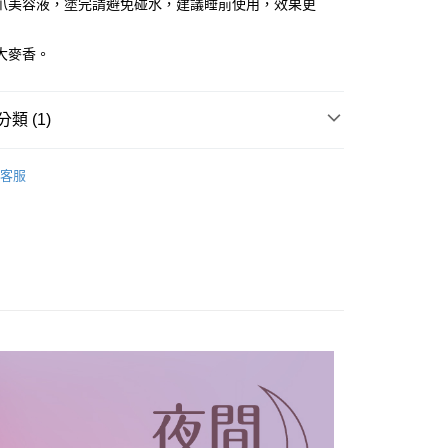
爪美容液，塗完請避免碰水，建議睡前使用，效果更
溫，目前暫停使用7-11取貨付款配送，請使用全
大麥香。
款，誤選客服會協助您更改。
999
類 (1)
便
00，滿NT$699(含以上)免運費
NE 頂級修護美甲系列
深層護甲精華露
客服