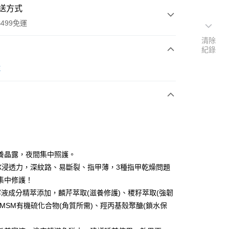
送方式
499免運
清除
紀錄
次付款
E
付款
養晶露，夜間集中照護。
X浸透力，深紋路、易斷裂、指甲薄，3種指甲乾燥問題
集中修護！
容液成分精萃添加，麟芹萃取(滋養修護)、稷籽萃取(強韌
、MSM有機硫化合物(角質所需)、羥丙基殼聚醣(鎖水保
付款
0，滿NT$499(含以上)免運費