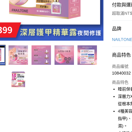
付款與運
超取滿NT$
付款方式
品牌
信用卡一
NAILTON
超商取貨
商品特色
LINE Pay
商品編號
Apple Pay
10840032
商品特色
街口支付
睡前保
悠遊付
深層力
從根本
4種美
運送方式
指甲)
全家取貨
濕)。
每筆NT$8