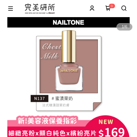
0
1
/
6