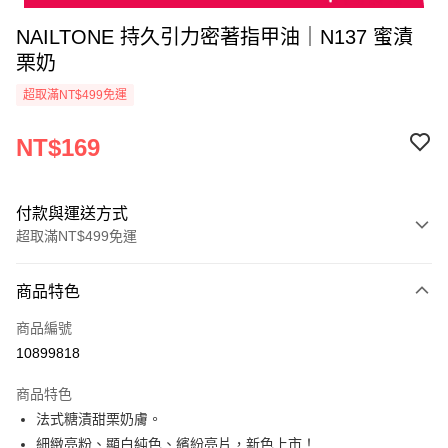
NAILTONE 持久引力密著指甲油｜N137 蜜漬
栗奶
超取滿NT$499免運
NT$169
付款與運送方式
超取滿NT$499免運
付款方式
商品特色
信用卡一次付款
商品編號
超商取貨付款
10899818
LINE Pay
商品特色
Apple Pay
法式糖漬甜栗奶膚。
細緻亮粉、顯白純色、繽紛亮片，新色上市！