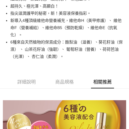
街口支付
超持久、極光澤、高顯白！
悠遊付
指尖滋潤護甲的秘密，新！美容液保養指彩。
新導入4種頂級維他命營養補充，維他命H（美甲修護）、 維他
運送方式
命F（營養補給）、維他命B5（預防乾燥）、維他命E（抗氧
化）。
全家取貨付款
6種來自天然植物的保濕成分：酪梨油 （滋養）、葵花籽油（保
每筆NT$80，滿NT$499(含以上)免運費
濕） 、 山茶花籽油（強韌）、 葡萄籽油（營養）、荷荷芭油
因應疫情升溫，目前暫停使用7-11取貨付款配送，請使用全家
（光澤）、 杏仁油（柔潤）。
取貨付款，誤選客服會協助您更改。
每筆NT$9,999
黑貓宅急便
詳細說明
商品規格
相關推薦
每筆NT$100，滿NT$699(含以上)免運費