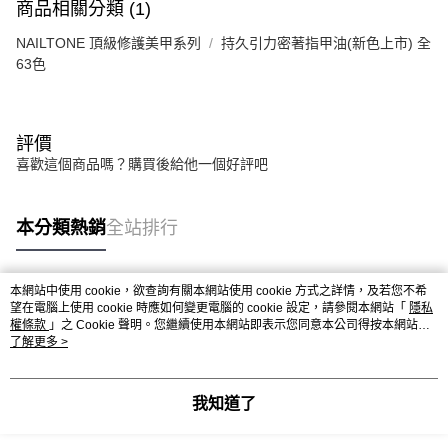
商品相關分類 (1)
NAILTONE 頂級修護美甲系列
持久引力密著指甲油(新色上市) 全
63色
評價
喜歡這個商品嗎？購買後給他一個好評吧
本分類熱銷
全站排行
本網站中使用 cookie，欲查詢有關本網站使用 cookie 方式之詳情，及若您不希
熱門標籤
望在電腦上使用 cookie 時應如何變更電腦的 cookie 設定，請參閱本網站「
隱私
權條款
」之 Cookie 聲明。您繼續使用本網站即表示您同意本公司得按本網站使
用條款之 Cookie 聲明使用 cookie。
了解更多 >
我知道了