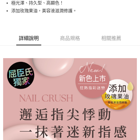
極光澤、持久型、高顯色！
悠遊付
添加玫瑰果油，美容液滋潤修護。
運送方式
全家取貨付款
詳細說明
商品規格
相關推薦
每筆NT$80，滿NT$499(含以上)免運費
因應疫情升溫，目前暫停使用7-11取貨付款配送，請使用全家
取貨付款，誤選客服會協助您更改。
每筆NT$9,999
黑貓宅急便
每筆NT$100，滿NT$699(含以上)免運費