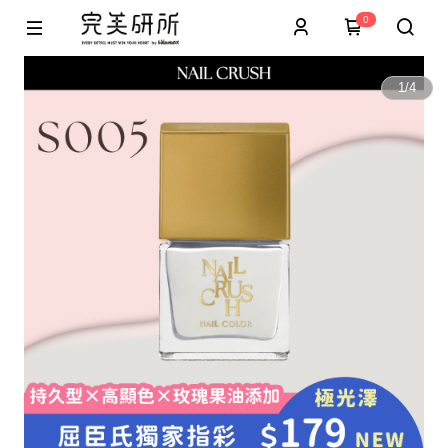
0
1
/
4