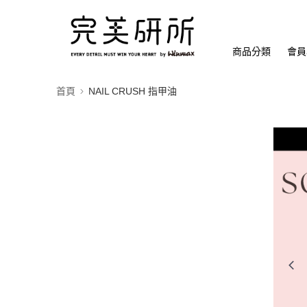
商品分類
會員
首頁
NAIL CRUSH 指甲油