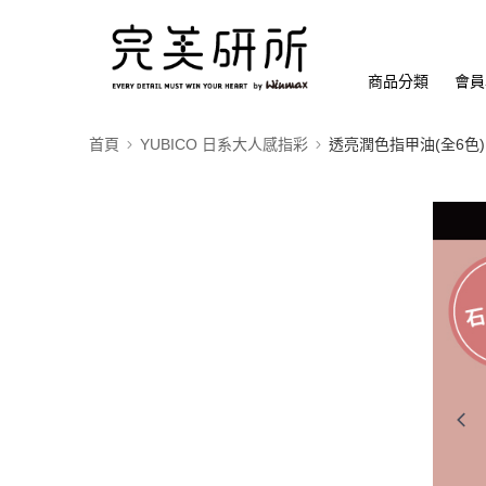
商品分類
會員
首頁
YUBICO 日系大人感指彩
透亮潤色指甲油(全6色)