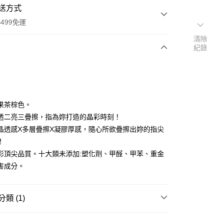
送方式
499免運
清除
紀錄
次付款
付款
果茶棕色。
透二亮三疊擦，指為妳打造的晶彩時刻！
晶透感X多層疊擦X凝膠厚感，隨心所欲疊擦出妳的指尖
！
彩頂尖品質。十大類未添加:塑化劑、甲醛、甲苯、重金
害成分。
類 (1)
付款
P 玩色主義指甲油
寶石光透感指甲油(全16色)
0，滿NT$499(含以上)免運費