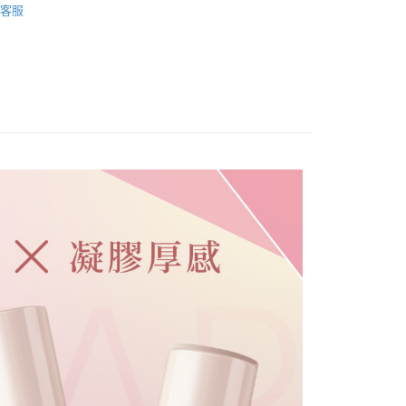
客服
溫，目前暫停使用7-11取貨付款配送，請使用全
款，誤選客服會協助您更改。
999
便
00，滿NT$699(含以上)免運費