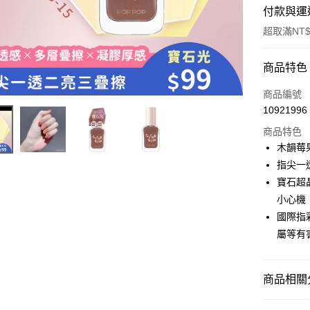
付款與運
超取滿NT$
付款方式
商品特色
信用卡一
商品編號
10921996
超商取貨
商品特色
LINE Pay
木韻莓
指尖一
Apple Pay
寶石超
街口支付
小心機
國際指
悠遊付
屬等有
運送方式
商品相關分
全家取貨
POP PO
每筆NT$8