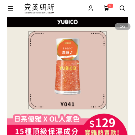
0
1
/
2