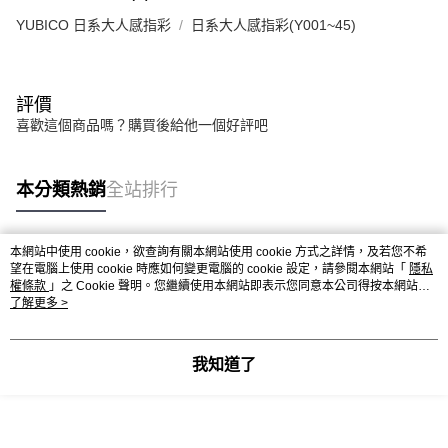
YUBICO 日系大人感指彩
日系大人感指彩(Y001~45)
評價
喜歡這個商品嗎？購買後給他一個好評吧
本分類熱銷
全站排行
本網站中使用 cookie，欲查詢有關本網站使用 cookie 方式之詳情，及若您不希
熱門標籤
望在電腦上使用 cookie 時應如何變更電腦的 cookie 設定，請參閱本網站「
隱私
權條款
」之 Cookie 聲明。您繼續使用本網站即表示您同意本公司得按本網站使
用條款之 Cookie 聲明使用 cookie。
了解更多 >
我知道了