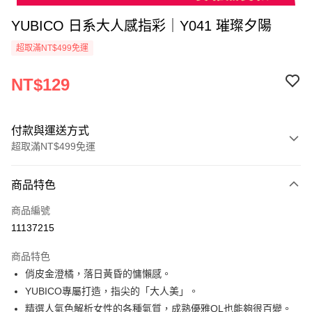
YUBICO 日系大人感指彩｜Y041 璀璨夕陽
超取滿NT$499免運
NT$129
付款與運送方式
超取滿NT$499免運
付款方式
商品特色
信用卡一次付款
商品編號
超商取貨付款
11137215
LINE Pay
商品特色
Apple Pay
俏皮金澄橘，落日黃昏的慵懶感。
YUBICO專屬打造，指尖的「大人美」。
街口支付
精選人氣色解析女性的各種氣質，成熟優雅OL也能夠很百變。