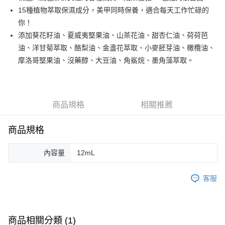
悠遊付
15種植物萃取保濕成分，美甲同時保養，適合每天工作忙碌的
你！
運送方式
添加葵花籽油、夏威夷堅果油、山茶花油、甜杏仁油、荷荷芭
油、洋甘菊萃取、酪梨油、金盞花萃取、小麥胚芽油、橄欖油、
全家取貨付款
摩洛哥堅果油、沒藥醇、大豆油、角鯊烷、墨角藻萃取。
每筆NT$80，滿NT$499(含以上)免運費
因應疫情升溫，目前暫停使用7-11取貨付款配送，請使用全家
取貨付款，誤選客服會協助您更改。
商品規格
相關推薦
每筆NT$9,999
黑貓宅急便
商品規格
每筆NT$100，滿NT$699(含以上)免運費
內容量
12mL
客服
商品相關分類 (1)