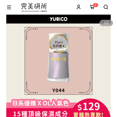
0
1
/
2