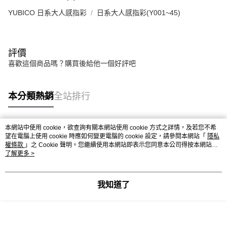
YUBICO 日系大人感指彩
日系大人感指彩(Y001~45)
評價
喜歡這個商品嗎？購買後給他一個好評吧
本分類熱銷
全站排行
本網站中使用 cookie，欲查詢有關本網站使用 cookie 方式之詳情，及若您不希
熱門標籤
望在電腦上使用 cookie 時應如何變更電腦的 cookie 設定，請參閱本網站「
隱私
權條款
」之 Cookie 聲明。您繼續使用本網站即表示您同意本公司得按本網站使
用條款之 Cookie 聲明使用 cookie。
了解更多 >
我知道了