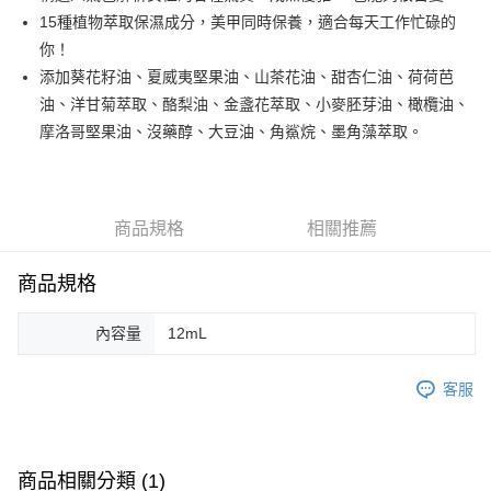
悠遊付
15種植物萃取保濕成分，美甲同時保養，適合每天工作忙碌的
你！
運送方式
添加葵花籽油、夏威夷堅果油、山茶花油、甜杏仁油、荷荷芭
油、洋甘菊萃取、酪梨油、金盞花萃取、小麥胚芽油、橄欖油、
全家取貨付款
摩洛哥堅果油、沒藥醇、大豆油、角鯊烷、墨角藻萃取。
每筆NT$80，滿NT$499(含以上)免運費
因應疫情升溫，目前暫停使用7-11取貨付款配送，請使用全家
取貨付款，誤選客服會協助您更改。
商品規格
相關推薦
每筆NT$9,999
黑貓宅急便
商品規格
每筆NT$100，滿NT$699(含以上)免運費
內容量
12mL
客服
商品相關分類 (1)