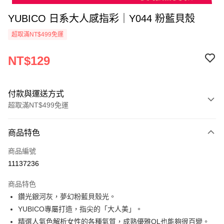
YUBICO 日系大人感指彩｜Y044 粉藍貝殼
超取滿NT$499免運
NT$129
付款與運送方式
超取滿NT$499免運
付款方式
商品特色
信用卡一次付款
商品編號
超商取貨付款
11137236
LINE Pay
商品特色
Apple Pay
鑽光銀河灰，夢幻粉藍貝殼光。
YUBICO專屬打造，指尖的「大人美」。
街口支付
精選人氣色解析女性的各種氣質，成熟優雅OL也能夠很百變。