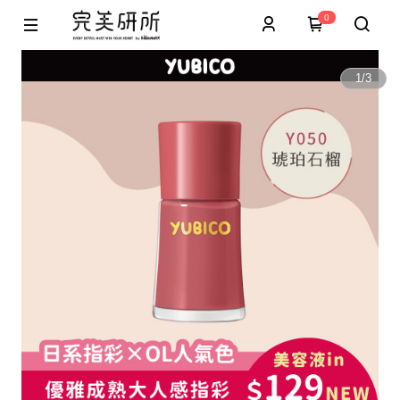
0
1
/
3