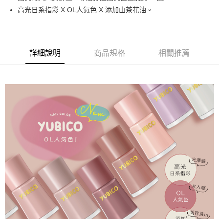
悠遊付
高光日系指彩 X OL人氣色 X 添加山茶花油。
運送方式
全家取貨付款
詳細說明
商品規格
相關推薦
每筆NT$80，滿NT$499(含以上)免運費
因應疫情升溫，目前暫停使用7-11取貨付款配送，請使用全家
取貨付款，誤選客服會協助您更改。
每筆NT$9,999
黑貓宅急便
每筆NT$100，滿NT$699(含以上)免運費