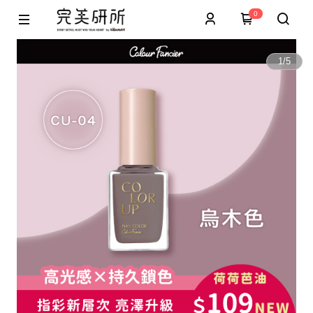
0
1
/
5