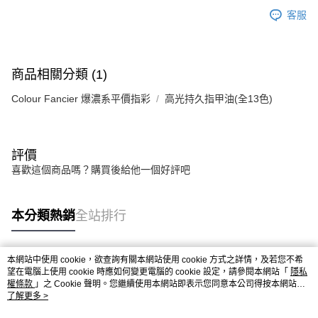
客服
商品相關分類 (1)
Colour Fancier 爆濃系平價指彩
高光持久指甲油(全13色)
評價
喜歡這個商品嗎？購買後給他一個好評吧
本分類熱銷
全站排行
本網站中使用 cookie，欲查詢有關本網站使用 cookie 方式之詳情，及若您不希
熱門標籤
望在電腦上使用 cookie 時應如何變更電腦的 cookie 設定，請參閱本網站「
隱私
權條款
」之 Cookie 聲明。您繼續使用本網站即表示您同意本公司得按本網站使
用條款之 Cookie 聲明使用 cookie。
了解更多 >