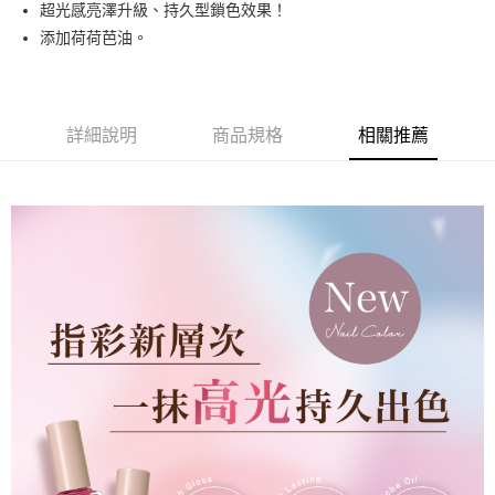
超光感亮澤升級、持久型鎖色效果！
悠遊付
添加荷荷芭油。
運送方式
全家取貨付款
詳細說明
商品規格
相關推薦
每筆NT$80，滿NT$499(含以上)免運費
因應疫情升溫，目前暫停使用7-11取貨付款配送，請使用全家
取貨付款，誤選客服會協助您更改。
每筆NT$9,999
黑貓宅急便
每筆NT$100，滿NT$699(含以上)免運費