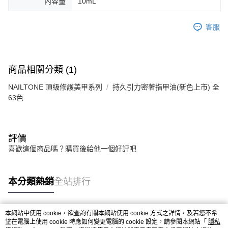
內容量
10mL
客服
商品相關分類 (1)
NAILTONE 頂級修護美甲系列
持久引力密著指甲油(新色上市) 全
63色
評價
喜歡這個商品嗎？購買後給他一個好評吧
本分類熱銷
全站排行
本網站中使用 cookie，欲查詢有關本網站使用 cookie 方式之詳情，及若您不希
熱門標籤
望在電腦上使用 cookie 時應如何變更電腦的 cookie 設定，請參閱本網站「
隱私