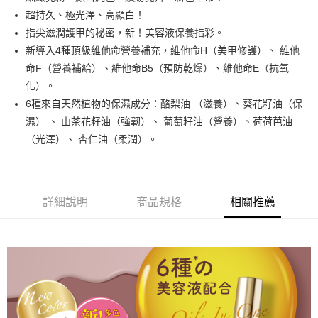
街口支付
超持久、極光澤、高顯白！
悠遊付
指尖滋潤護甲的秘密，新！美容液保養指彩。
新導入4種頂級維他命營養補充，維他命H（美甲修護）、 維他
運送方式
命F（營養補給）、維他命B5（預防乾燥）、維他命E（抗氧
化）。
全家取貨付款
6種來自天然植物的保濕成分：酪梨油 （滋養）、葵花籽油（保
每筆NT$80，滿NT$499(含以上)免運費
濕） 、 山茶花籽油（強韌）、 葡萄籽油（營養）、荷荷芭油
因應疫情升溫，目前暫停使用7-11取貨付款配送，請使用全家
（光澤）、 杏仁油（柔潤）。
取貨付款，誤選客服會協助您更改。
每筆NT$9,999
黑貓宅急便
詳細說明
商品規格
相關推薦
每筆NT$100，滿NT$699(含以上)免運費