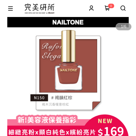
0
1
/
6