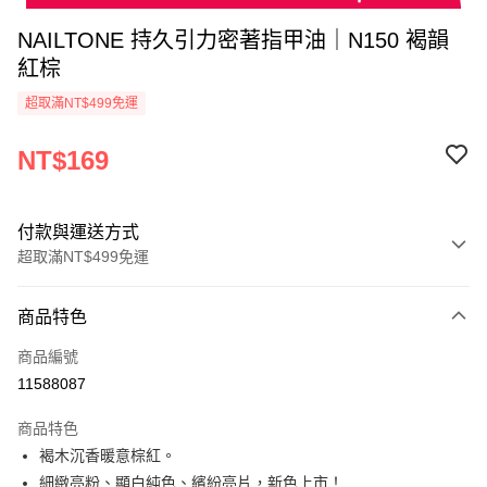
NAILTONE 持久引力密著指甲油｜N150 褐韻
紅棕
超取滿NT$499免運
NT$169
付款與運送方式
超取滿NT$499免運
付款方式
商品特色
信用卡一次付款
商品編號
超商取貨付款
11588087
LINE Pay
商品特色
Apple Pay
褐木沉香暖意棕紅。
細緻亮粉、顯白純色、繽紛亮片，新色上市！