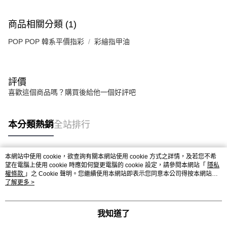
商品相關分類 (1)
POP POP 韓系平價指彩
彩繪指甲油
評價
喜歡這個商品嗎？購買後給他一個好評吧
本分類熱銷
全站排行
本網站中使用 cookie，欲查詢有關本網站使用 cookie 方式之詳情，及若您不希
熱門標籤
望在電腦上使用 cookie 時應如何變更電腦的 cookie 設定，請參閱本網站「
隱私
權條款
」之 Cookie 聲明。您繼續使用本網站即表示您同意本公司得按本網站使
用條款之 Cookie 聲明使用 cookie。
了解更多 >
我知道了