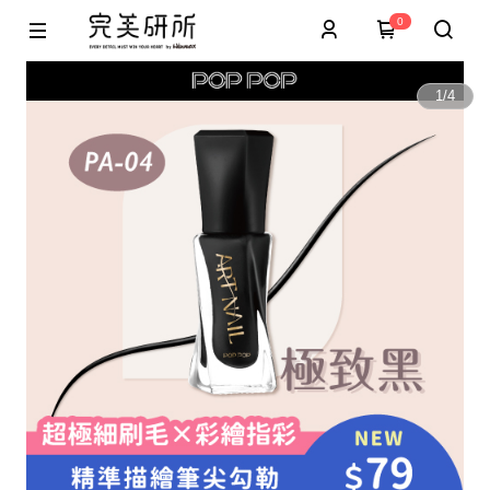
0
1
/
4