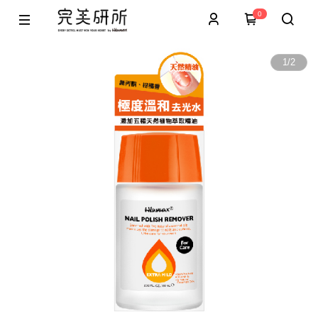
0
1
/
2