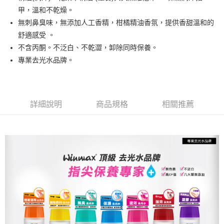
悠遊付
甲，溫和不乾燥。
無刺鼻臭味，無添加人工香精，柑橘精油香氛，提供香甜溫和的
運送方式
舒適感受 。
不含丙酮。不泛白、不乾澀，卸除同時保養。
全家取貨付款
專業去光水品牌。
每筆NT$80，滿NT$499(含以上)免運費
因應疫情升溫，目前暫停使用7-11取貨付款配送，請使用全家
取貨付款，誤選客服會協助您更改。
詳細說明
商品規格
相關推薦
每筆NT$9,999
黑貓宅急便
每筆NT$100，滿NT$699(含以上)免運費