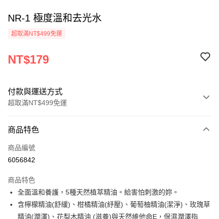
NR-1 極度溫和去光水
超取滿NT$499免運
NT$179
付款與運送方式
超取滿NT$499免運
付款方式
商品特色
信用卡一次付款
商品編號
超商取貨付款
6056842
LINE Pay
商品特色
Apple Pay
全面溫和養護，5種天然植萃精油。給害怕刺激的妳。
含檸檬精油(舒緩)、柑橘精油(紓壓)、葡萄柚精油(潔淨)、玫瑰草
街口支付
精油(潤澤)、花梨木精油 (滋養)與天然維他命E，保濕潤澤指