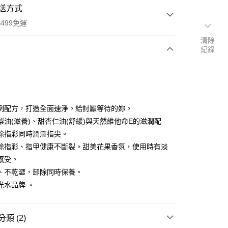
送方式
499免運
清除
紀錄
次付款
付款
例配方，打造全面速淨。給討厭等待的妳。
梨油(滋養)、甜杏仁油(舒緩)與天然維他命E的滋潤配
除指彩同時潤澤指尖。
除指彩、指甲健康不斷裂。甜美花果香氛，使用時有淡
感受。
、不乾澀，卸除同時保養。
光水品牌 。
付款
類 (2)
0，滿NT$499(含以上)免運費