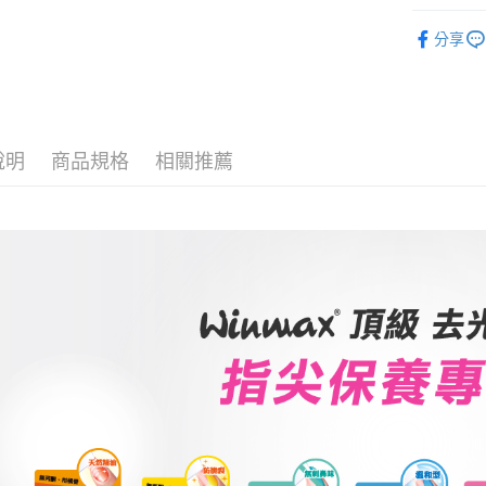
Winmax 
因應疫情升
分享
專業去光
家取貨付
每筆NT$9,
黑貓宅急
說明
商品規格
相關推薦
每筆NT$1