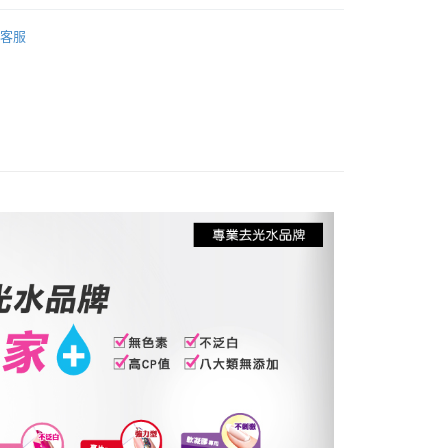
指彩
去光水系列
溫，目前暫停使用7-11取貨付款配送，請使用全
客服
水品牌
款，誤選客服會協助您更改。
999
便
00，滿NT$699(含以上)免運費