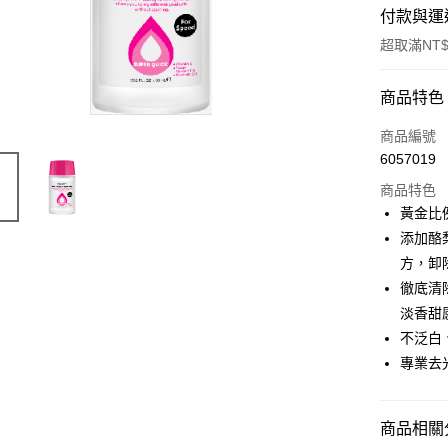
付款與運
超取滿NT$
付款方式
商品特色
信用卡一
商品編號
6057019
超商取貨
商品特色
LINE Pay
黃金比
添加酪
Apple Pay
方，卸
街口支付
徹底清
淡香甜
悠遊付
不泛白
專業去
運送方式
全家取貨
商品相關分
每筆NT$8