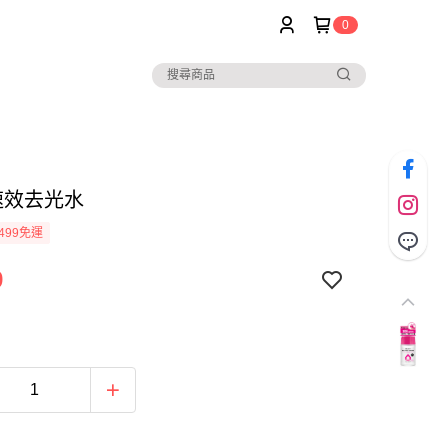
0
 速效去光水
499免運
9