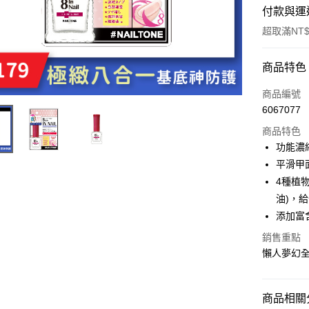
付款與運
超取滿NT$
付款方式
商品特色
信用卡一
商品編號
6067077
超商取貨
商品特色
LINE Pay
功能濃
平滑甲
Apple Pay
4種植
街口支付
油)，
添加富
悠遊付
銷售重點
懶人夢幻
運送方式
全家取貨
商品相關分
每筆NT$8