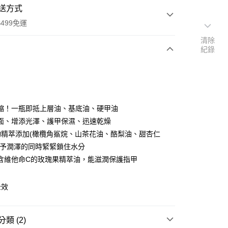
送方式
499免運
清除
紀錄
次付款
付款
縮！一瓶即抵上層油、基底油、硬甲油
面、增添光澤、護甲保濕、迅速乾燥
物精萃添加(橄欖角鯊烷、山茶花油、酪梨油、甜杏仁
給予潤澤的同時緊緊鎖住水分
含維他命C的玫瑰果精萃油，能滋潤保護指甲
全效
付款
類 (2)
0，滿NT$499(含以上)免運費