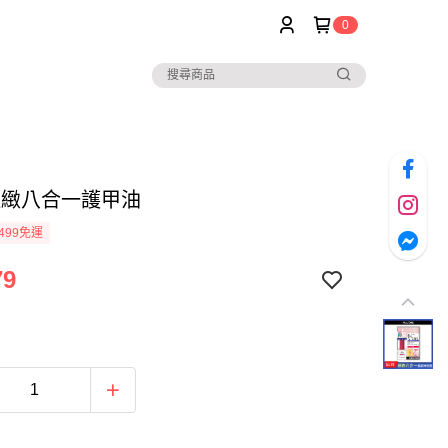
0
 極緻八合一護甲油
499免運
79