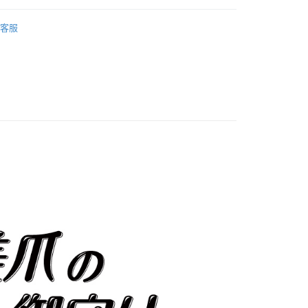
NE 頂級修護美甲系列
基底油護甲系列
溫，目前暫停使用7-11取貨付款配送，請使用全
客服
折】NAILTONE護甲系列優惠
款，誤選客服會協助您更改。
999
便
00，滿NT$699(含以上)免運費