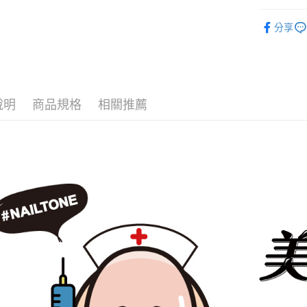
NAILTO
因應疫情升
分享
【第3件５
家取貨付
每筆NT$9,
黑貓宅急
說明
商品規格
相關推薦
每筆NT$1