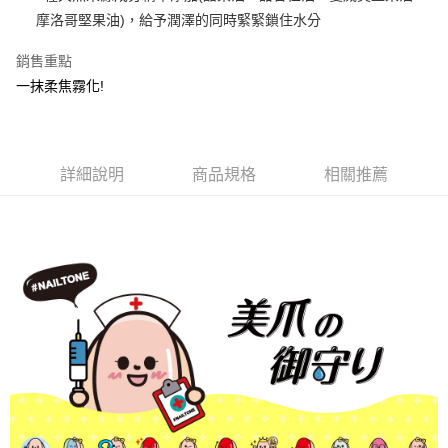
悠遊付
摩洛哥堅果油)，給予潤澤的同時緊緊鎖住水分
銷售重點
運送方式
一抹柔焦霧化!
全家取貨付款
每筆NT$80，滿NT$499(含以上)免運費
因應疫情升溫，目前暫停使用7-11取貨付款配送，請使用全家
詳細說明
商品規格
相關推薦
取貨付款，誤選客服會協助您更改。
每筆NT$9,999
黑貓宅急便
每筆NT$100，滿NT$699(含以上)免運費