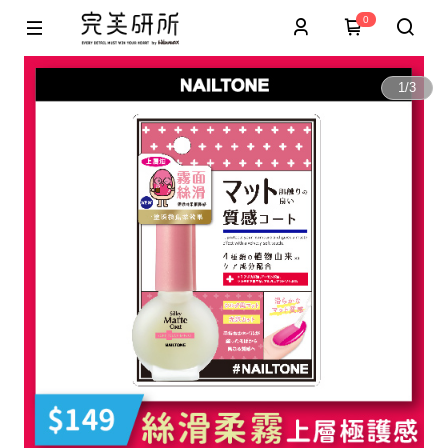
0
1
/
3