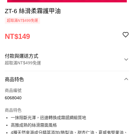
ZT-6 絲滑柔霧護甲油
超取滿NT$499免運
NT$149
付款與運送方式
超取滿NT$499免運
付款方式
商品特色
信用卡一次付款
商品編號
超商取貨付款
6068040
LINE Pay
商品特色
Apple Pay
一抹阻斷光澤，迅速轉換成霧感綢緞質地
高雅成熟的絲滑霧面風格
街口支付
4種天然來源成分精萃添加(酪梨油、甜杏仁油、夏威夷堅果油、