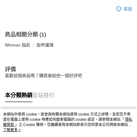
客服
商品相關分類 (1)
Winmax 指彩
指甲護理
評價
喜歡這個商品嗎？購買後給他一個好評吧
本分類熱銷
全站排行
本網站中使用 cookie，欲查詢有關本網站使用 cookie 方式之詳情，及若您不希
熱門標籤
望在電腦上使用 cookie 時應如何變更電腦的 cookie 設定，請參閱本網站「
隱私
權條款
」之 Cookie 聲明。您繼續使用本網站即表示您同意本公司得按本網站使
用條款之 Cookie 聲明使用 cookie。
了解更多 >