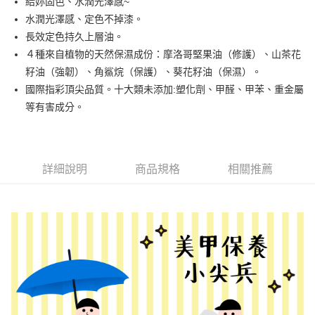
給妳固色、水潤光澤感~
水潤光澤感、定色不掉漆。
街口支付
長效定色持久上層油。
悠遊付
４種來自植物的天然保濕成份：摩洛哥堅果油（修護）、山茶花
籽油（強韌）、角鯊烷（保護）、葵花籽油（保濕）。
運送方式
國際指彩頂尖品質。十大類未添加:塑化劑、甲醛、甲苯、重金屬
等有害成分。
全家取貨付款
每筆NT$80，滿NT$499(含以上)免運費
因應疫情升溫，目前暫停使用7-11取貨付款配送，請使用全家
詳細說明
商品規格
相關推薦
取貨付款，誤選客服會協助您更改。
每筆NT$9,999
黑貓宅急便
每筆NT$100，滿NT$699(含以上)免運費