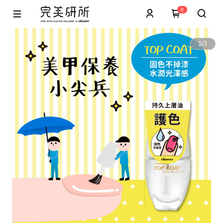
0
1
/
3