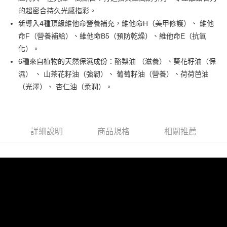
街口支付
的超密合持久光感指彩。
悠遊付
新導入4種頂級維他命營養補充，維他命H（美甲修護）、 維他
命F（營養補給）、維他命B5（預防乾燥）、維他命E（抗氧
運送方式
化）。
6種來自植物的天然保濕成份：酪梨油 （滋養）、葵花籽油（保
全家取貨付款
濕） 、 山茶花籽油（強韌）、 葡萄籽油（營養）、荷荷芭油
每筆NT$80，滿NT$499(含以上)免運費
（光澤）、 杏仁油（柔潤）。
因應疫情升溫，目前暫停使用7-11取貨付款配送，請使用全家
取貨付款，誤選客服會協助您更改。
每筆NT$9,999
詳細說明
商品規格
相關推薦
黑貓宅急便
每筆NT$100，滿NT$699(含以上)免運費