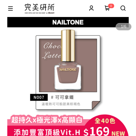
0
1
/
6