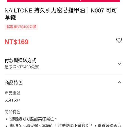
NAILTONE 持久引力密著指甲油｜N007 可可
拿鐵
超取滿NT$499免運
NT$169
付款與運送方式
超取滿NT$499免運
付款方式
商品特色
信用卡一次付款
商品編號
超商取貨付款
6141597
LINE Pay
商品特色
Apple Pay
溫暖熱可可般甜美棕褐色。
超持久、極光澤、高顯白！打造指尖上萬誘引力，零距離結合力