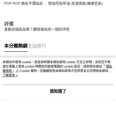
POP POP 韓系平價指彩
修指符指甲油-浪漫情歌(裸膚色系)
評價
喜歡這個商品嗎？購買後給他一個好評吧
本分類熱銷
全站排行
本網站中使用 cookie，欲查詢有關本網站使用 cookie 方式之詳情，及若您不希
熱門標籤
望在電腦上使用 cookie 時應如何變更電腦的 cookie 設定，請參閱本網站「
隱私
權條款
」之 Cookie 聲明。您繼續使用本網站即表示您同意本公司得按本網站使
用條款之 Cookie 聲明使用 cookie。
了解更多 >
我知道了