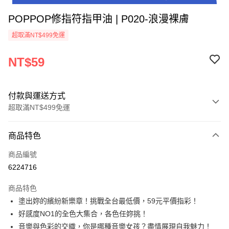
POPPOP修指符指甲油 | P020-浪漫裸膚
超取滿NT$499免運
NT$59
付款與運送方式
超取滿NT$499免運
付款方式
商品特色
信用卡一次付款
商品編號
超商取貨付款
6224716
LINE Pay
商品特色
Apple Pay
塗出妳的繽紛新樂章！挑戰全台最低價，59元平價指彩！
好感度NO1的全色大集合，各色任妳挑！
街口支付
音樂與色彩的交織，你是哪種音樂女孩？盡情展現自我魅力！