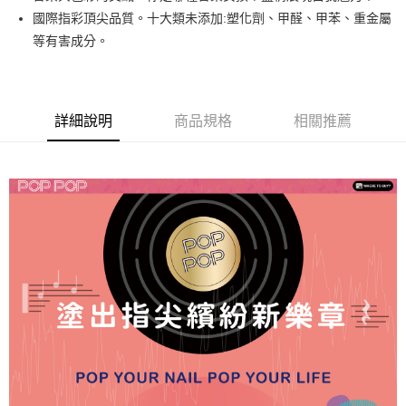
悠遊付
國際指彩頂尖品質。十大類未添加:塑化劑、甲醛、甲苯、重金屬
等有害成分。
運送方式
全家取貨付款
每筆NT$80，滿NT$499(含以上)免運費
詳細說明
商品規格
相關推薦
因應疫情升溫，目前暫停使用7-11取貨付款配送，請使用全家
取貨付款，誤選客服會協助您更改。
每筆NT$9,999
黑貓宅急便
每筆NT$100，滿NT$699(含以上)免運費