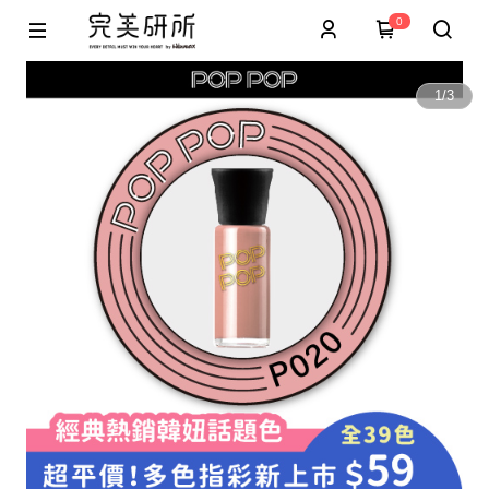
0
1
/
3