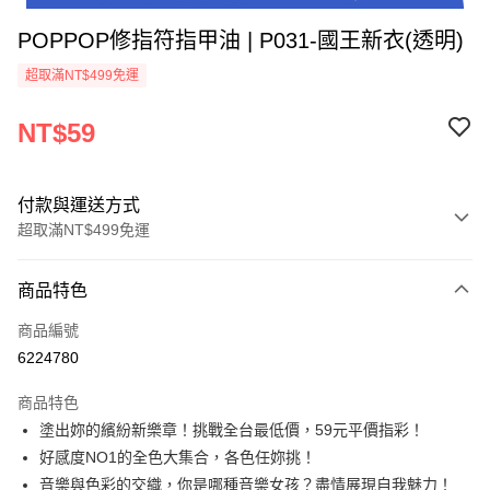
POPPOP修指符指甲油 | P031-國王新衣(透明)
超取滿NT$499免運
NT$59
付款與運送方式
超取滿NT$499免運
付款方式
商品特色
信用卡一次付款
商品編號
超商取貨付款
6224780
LINE Pay
商品特色
Apple Pay
塗出妳的繽紛新樂章！挑戰全台最低價，59元平價指彩！
好感度NO1的全色大集合，各色任妳挑！
街口支付
音樂與色彩的交織，你是哪種音樂女孩？盡情展現自我魅力！