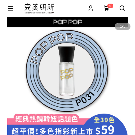
0
1
/
3