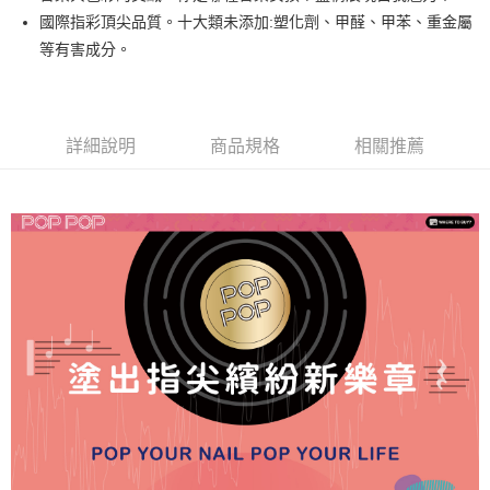
悠遊付
國際指彩頂尖品質。十大類未添加:塑化劑、甲醛、甲苯、重金屬
等有害成分。
運送方式
全家取貨付款
每筆NT$80，滿NT$499(含以上)免運費
詳細說明
商品規格
相關推薦
因應疫情升溫，目前暫停使用7-11取貨付款配送，請使用全家
取貨付款，誤選客服會協助您更改。
每筆NT$9,999
黑貓宅急便
每筆NT$100，滿NT$699(含以上)免運費