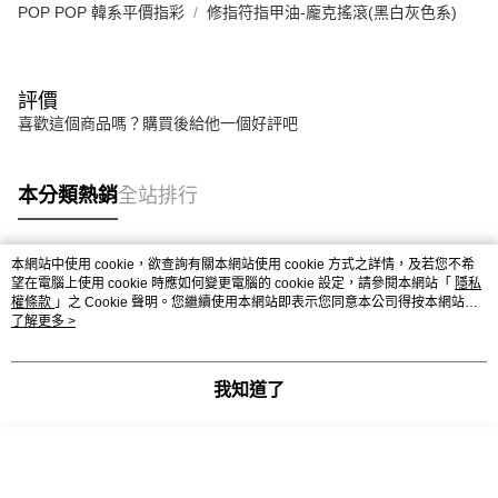
POP POP 韓系平價指彩
修指符指甲油-龐克搖滾(黑白灰色系)
評價
喜歡這個商品嗎？購買後給他一個好評吧
本分類熱銷
全站排行
本網站中使用 cookie，欲查詢有關本網站使用 cookie 方式之詳情，及若您不希
熱門標籤
望在電腦上使用 cookie 時應如何變更電腦的 cookie 設定，請參閱本網站「
隱私
權條款
」之 Cookie 聲明。您繼續使用本網站即表示您同意本公司得按本網站使
用條款之 Cookie 聲明使用 cookie。
了解更多 >
我知道了