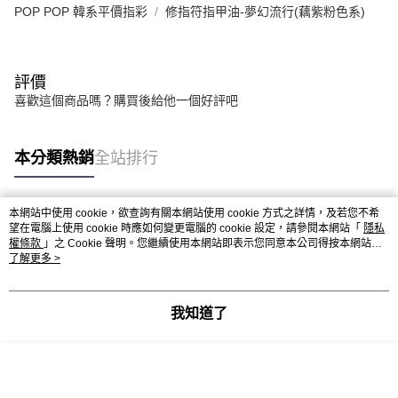
POP POP 韓系平價指彩
修指符指甲油-夢幻流行(藕紫粉色系)
評價
喜歡這個商品嗎？購買後給他一個好評吧
本分類熱銷
全站排行
本網站中使用 cookie，欲查詢有關本網站使用 cookie 方式之詳情，及若您不希
熱門標籤
望在電腦上使用 cookie 時應如何變更電腦的 cookie 設定，請參閱本網站「
隱私
權條款
」之 Cookie 聲明。您繼續使用本網站即表示您同意本公司得按本網站使
用條款之 Cookie 聲明使用 cookie。
了解更多 >
我知道了