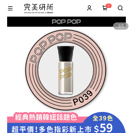
0
1
/
3