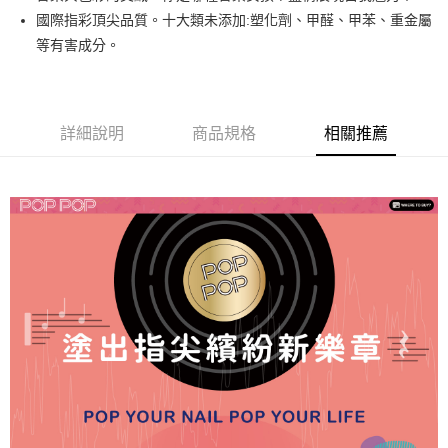
悠遊付
國際指彩頂尖品質。十大類未添加:塑化劑、甲醛、甲苯、重金屬
等有害成分。
運送方式
全家取貨付款
每筆NT$80，滿NT$499(含以上)免運費
詳細說明
商品規格
相關推薦
因應疫情升溫，目前暫停使用7-11取貨付款配送，請使用全家
取貨付款，誤選客服會協助您更改。
每筆NT$9,999
黑貓宅急便
每筆NT$100，滿NT$699(含以上)免運費