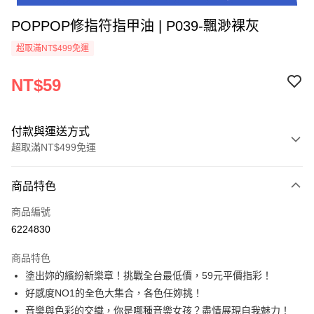
POPPOP修指符指甲油 | P039-飄渺裸灰
超取滿NT$499免運
NT$59
付款與運送方式
超取滿NT$499免運
付款方式
商品特色
信用卡一次付款
商品編號
超商取貨付款
6224830
LINE Pay
商品特色
Apple Pay
塗出妳的繽紛新樂章！挑戰全台最低價，59元平價指彩！
好感度NO1的全色大集合，各色任妳挑！
街口支付
音樂與色彩的交織，你是哪種音樂女孩？盡情展現自我魅力！