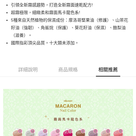
Apple Pay
引領全新霧感趨勢，打造全新霧面速乾配方!
超霧極限，細緻柔和霧面馬卡龍色系!
街口支付
5種來自天然植物的保濕成份：摩洛哥堅果油（修護）、山茶花
悠遊付
籽油（強韌）、角鯊烷（保護）、葵花籽油（保濕）、酪梨油
（滋養）。
運送方式
國際指彩頂尖品質。十大類未添加。
全家取貨付款
每筆NT$80，滿NT$499(含以上)免運費
詳細說明
商品規格
相關推薦
因應疫情升溫，目前暫停使用7-11取貨付款配送，請使用全家
取貨付款，誤選客服會協助您更改。
每筆NT$9,999
黑貓宅急便
每筆NT$100，滿NT$699(含以上)免運費