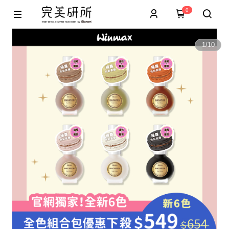
0
1
/
10