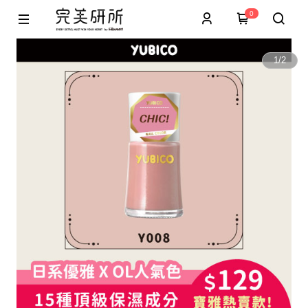
0
1
/
2