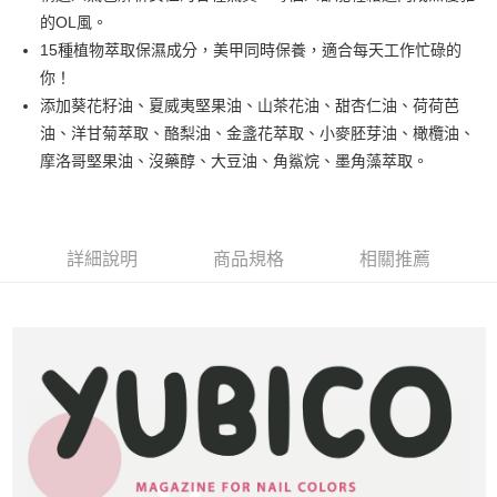
悠遊付
的OL風。
15種植物萃取保濕成分，美甲同時保養，適合每天工作忙碌的
運送方式
你！
添加葵花籽油、夏威夷堅果油、山茶花油、甜杏仁油、荷荷芭
全家取貨付款
油、洋甘菊萃取、酪梨油、金盞花萃取、小麥胚芽油、橄欖油、
每筆NT$80，滿NT$499(含以上)免運費
摩洛哥堅果油、沒藥醇、大豆油、角鯊烷、墨角藻萃取。
因應疫情升溫，目前暫停使用7-11取貨付款配送，請使用全家
取貨付款，誤選客服會協助您更改。
每筆NT$9,999
詳細說明
商品規格
相關推薦
黑貓宅急便
每筆NT$100，滿NT$699(含以上)免運費