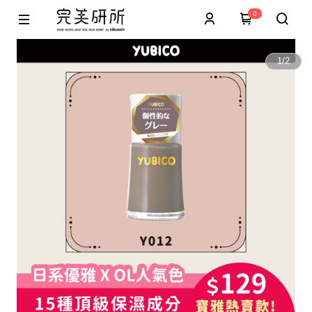
0
1
/
2