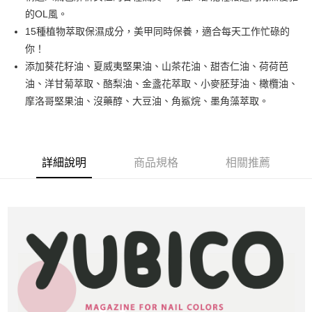
悠遊付
的OL風。
15種植物萃取保濕成分，美甲同時保養，適合每天工作忙碌的
運送方式
你！
添加葵花籽油、夏威夷堅果油、山茶花油、甜杏仁油、荷荷芭
全家取貨付款
油、洋甘菊萃取、酪梨油、金盞花萃取、小麥胚芽油、橄欖油、
每筆NT$80，滿NT$499(含以上)免運費
摩洛哥堅果油、沒藥醇、大豆油、角鯊烷、墨角藻萃取。
因應疫情升溫，目前暫停使用7-11取貨付款配送，請使用全家
取貨付款，誤選客服會協助您更改。
每筆NT$9,999
詳細說明
商品規格
相關推薦
黑貓宅急便
每筆NT$100，滿NT$699(含以上)免運費