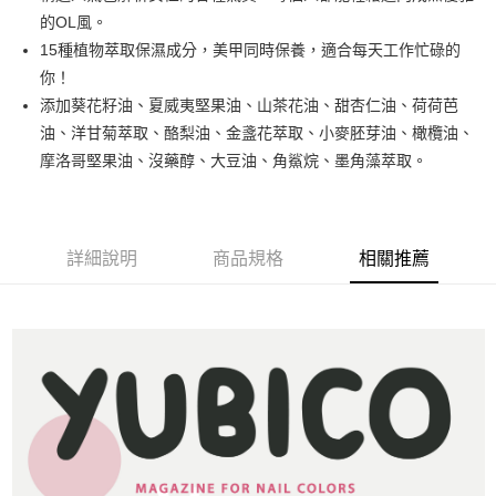
悠遊付
的OL風。
15種植物萃取保濕成分，美甲同時保養，適合每天工作忙碌的
運送方式
你！
添加葵花籽油、夏威夷堅果油、山茶花油、甜杏仁油、荷荷芭
全家取貨付款
油、洋甘菊萃取、酪梨油、金盞花萃取、小麥胚芽油、橄欖油、
每筆NT$80，滿NT$499(含以上)免運費
摩洛哥堅果油、沒藥醇、大豆油、角鯊烷、墨角藻萃取。
因應疫情升溫，目前暫停使用7-11取貨付款配送，請使用全家
取貨付款，誤選客服會協助您更改。
每筆NT$9,999
詳細說明
商品規格
相關推薦
黑貓宅急便
每筆NT$100，滿NT$699(含以上)免運費