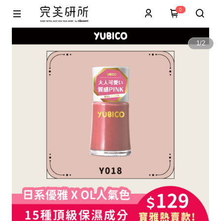
0
1
/
2