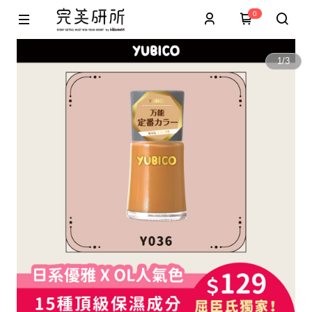
0
1
/
3