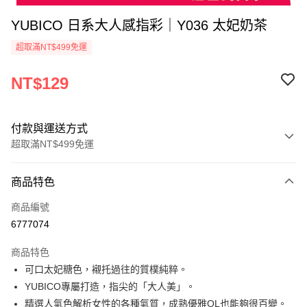
YUBICO 日系大人感指彩｜Y036 太妃奶茶
超取滿NT$499免運
NT$129
付款與運送方式
超取滿NT$499免運
付款方式
商品特色
信用卡一次付款
商品編號
超商取貨付款
6777074
LINE Pay
商品特色
Apple Pay
可口太妃糖色，襯托過往的質樸純粹。
YUBICO專屬打造，指尖的「大人美」。
街口支付
精選人氣色解析女性的各種氣質，成熟優雅OL也能夠很百變。