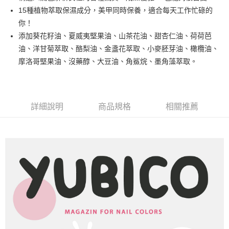
悠遊付
15種植物萃取保濕成分，美甲同時保養，適合每天工作忙碌的
你！
運送方式
添加葵花籽油、夏威夷堅果油、山茶花油、甜杏仁油、荷荷芭
油、洋甘菊萃取、酪梨油、金盞花萃取、小麥胚芽油、橄欖油、
全家取貨付款
摩洛哥堅果油、沒藥醇、大豆油、角鯊烷、墨角藻萃取。
每筆NT$80，滿NT$499(含以上)免運費
因應疫情升溫，目前暫停使用7-11取貨付款配送，請使用全家
取貨付款，誤選客服會協助您更改。
詳細說明
商品規格
相關推薦
每筆NT$9,999
黑貓宅急便
每筆NT$100，滿NT$699(含以上)免運費