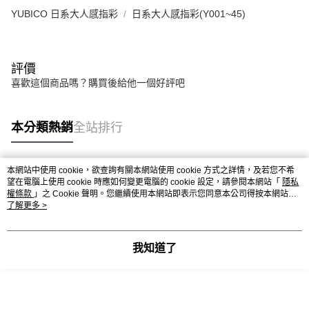
YUBICO 日系大人感指彩
日系大人感指彩(Y001~45)
評價
喜歡這個商品嗎？購買後給他一個好評吧
本分類熱銷
全站排行
本網站中使用 cookie，欲查詢有關本網站使用 cookie 方式之詳情，及若您不希
熱門標籤
望在電腦上使用 cookie 時應如何變更電腦的 cookie 設定，請參閱本網站「
隱私
權條款
」之 Cookie 聲明。您繼續使用本網站即表示您同意本公司得按本網站使
用條款之 Cookie 聲明使用 cookie。
了解更多 >
我知道了