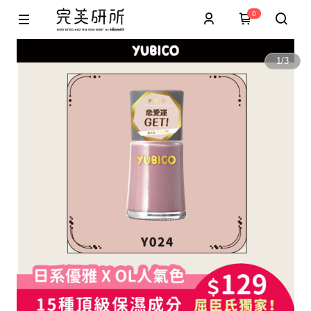
0
1
/
3