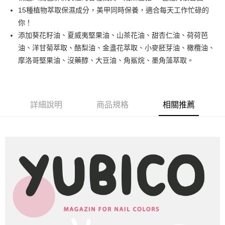
悠遊付
15種植物萃取保濕成分，美甲同時保養，適合每天工作忙碌的
你！
運送方式
添加葵花籽油、夏威夷堅果油、山茶花油、甜杏仁油、荷荷芭
油、洋甘菊萃取、酪梨油、金盞花萃取、小麥胚芽油、橄欖油、
全家取貨付款
摩洛哥堅果油、沒藥醇、大豆油、角鯊烷、墨角藻萃取。
每筆NT$80，滿NT$499(含以上)免運費
因應疫情升溫，目前暫停使用7-11取貨付款配送，請使用全家
取貨付款，誤選客服會協助您更改。
詳細說明
商品規格
相關推薦
每筆NT$9,999
黑貓宅急便
每筆NT$100，滿NT$699(含以上)免運費