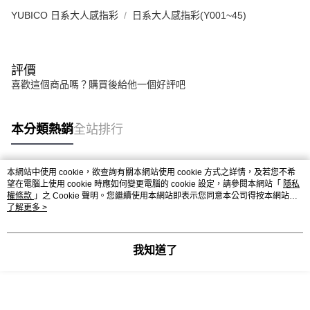
YUBICO 日系大人感指彩
日系大人感指彩(Y001~45)
評價
喜歡這個商品嗎？購買後給他一個好評吧
本分類熱銷
全站排行
本網站中使用 cookie，欲查詢有關本網站使用 cookie 方式之詳情，及若您不希
熱門標籤
望在電腦上使用 cookie 時應如何變更電腦的 cookie 設定，請參閱本網站「
隱私
權條款
」之 Cookie 聲明。您繼續使用本網站即表示您同意本公司得按本網站使
用條款之 Cookie 聲明使用 cookie。
了解更多 >
我知道了