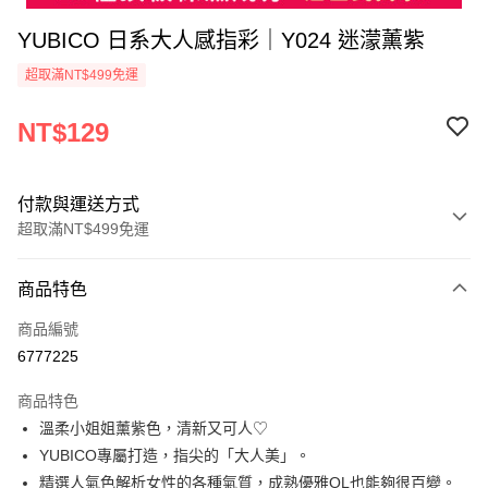
YUBICO 日系大人感指彩｜Y024 迷濛薰紫
超取滿NT$499免運
NT$129
付款與運送方式
超取滿NT$499免運
付款方式
商品特色
信用卡一次付款
商品編號
超商取貨付款
6777225
LINE Pay
商品特色
Apple Pay
溫柔小姐姐薰紫色，清新又可人♡
YUBICO專屬打造，指尖的「大人美」。
街口支付
精選人氣色解析女性的各種氣質，成熟優雅OL也能夠很百變。