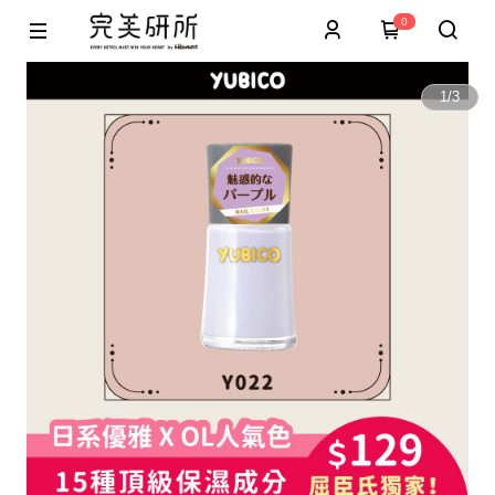
0
1
/
3