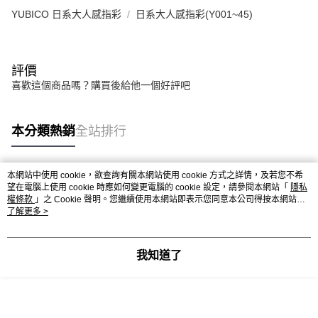
YUBICO 日系大人感指彩
日系大人感指彩(Y001~45)
評價
喜歡這個商品嗎？購買後給他一個好評吧
本分類熱銷
全站排行
本網站中使用 cookie，欲查詢有關本網站使用 cookie 方式之詳情，及若您不希
熱門標籤
望在電腦上使用 cookie 時應如何變更電腦的 cookie 設定，請參閱本網站「
隱私
權條款
」之 Cookie 聲明。您繼續使用本網站即表示您同意本公司得按本網站使
用條款之 Cookie 聲明使用 cookie。
了解更多 >
我知道了