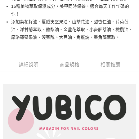
悠遊付
15種植物萃取保濕成分，美甲同時保養，適合每天工作忙碌的
你！
運送方式
添加葵花籽油、夏威夷堅果油、山茶花油、甜杏仁油、荷荷芭
油、洋甘菊萃取、酪梨油、金盞花萃取、小麥胚芽油、橄欖油、
全家取貨付款
摩洛哥堅果油、沒藥醇、大豆油、角鯊烷、墨角藻萃取。
每筆NT$80，滿NT$499(含以上)免運費
因應疫情升溫，目前暫停使用7-11取貨付款配送，請使用全家
取貨付款，誤選客服會協助您更改。
詳細說明
商品規格
相關推薦
每筆NT$9,999
黑貓宅急便
每筆NT$100，滿NT$699(含以上)免運費