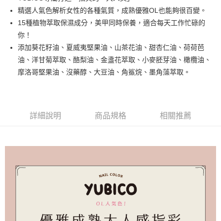
街口支付
精選人氣色解析女性的各種氣質，成熟優雅OL也能夠很百變。
悠遊付
15種植物萃取保濕成分，美甲同時保養，適合每天工作忙碌的
你！
運送方式
添加葵花籽油、夏威夷堅果油、山茶花油、甜杏仁油、荷荷芭
油、洋甘菊萃取、酪梨油、金盞花萃取、小麥胚芽油、橄欖油、
全家取貨付款
摩洛哥堅果油、沒藥醇、大豆油、角鯊烷、墨角藻萃取。
每筆NT$80，滿NT$499(含以上)免運費
因應疫情升溫，目前暫停使用7-11取貨付款配送，請使用全家
取貨付款，誤選客服會協助您更改。
詳細說明
商品規格
相關推薦
每筆NT$9,999
黑貓宅急便
每筆NT$100，滿NT$699(含以上)免運費