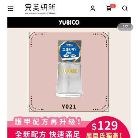
0
1
/
2