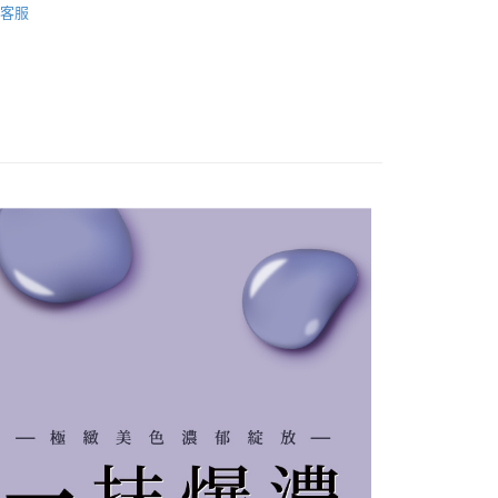
客服
溫，目前暫停使用7-11取貨付款配送，請使用全
款，誤選客服會協助您更改。
999
便
00，滿NT$699(含以上)免運費