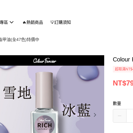
專區
🔥熱銷商品
💡訂購須知
ier 指甲油(全47色)特價中
Colou
超取滿NT$
NT$7
數量