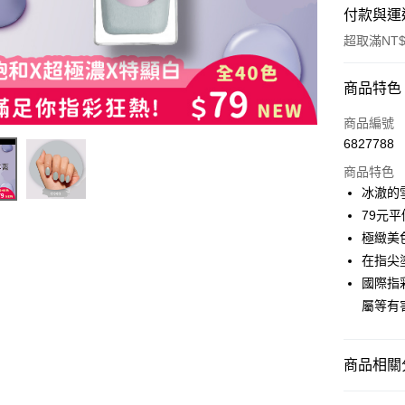
付款與運
超取滿NT$
付款方式
商品特色
信用卡一
商品編號
6827788
超商取貨
商品特色
LINE Pay
冰澈的
79元
Apple Pay
極緻美
街口支付
在指尖
國際指
悠遊付
屬等有
運送方式
商品相關分
全家取貨
Colour 
每筆NT$8