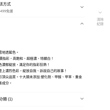
送方式
499免運
清除
紀錄
次付款
付款
雪地透藍色。
平價指彩，高飽和、超極濃、特顯白！
色濃郁綻放，滿足你的指彩狂熱！
塗上濃烈色彩，綻放自我、訴說自己的故事！
彩頂尖品質。十大類未添加:塑化劑、甲醛、甲苯、重金
害成分。
類 (1)
付款
Fancier 爆濃系平價指彩
Colour Fancier 指甲油(全47色)
0，滿NT$499(含以上)免運費