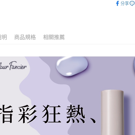
分享
特價中
因應疫情升
家取貨付
每筆NT$9,
說明
商品規格
相關推薦
黑貓宅急
每筆NT$1