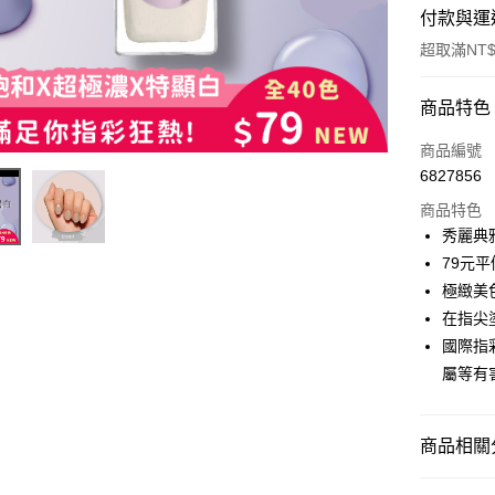
付款與運
超取滿NT$
付款方式
商品特色
信用卡一
商品編號
6827856
超商取貨
商品特色
LINE Pay
秀麗典
79元
Apple Pay
極緻美
街口支付
在指尖
國際指
悠遊付
屬等有
運送方式
商品相關分
全家取貨
Colour 
每筆NT$8