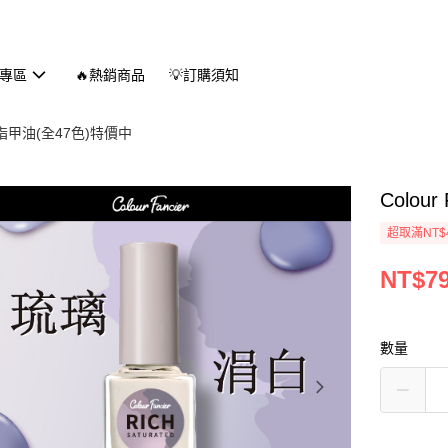
專區
🔥熱銷商品
💡訂購須知
ier 指甲油(全47色)特價中
Colou
超取滿NT$
NT$7
數量