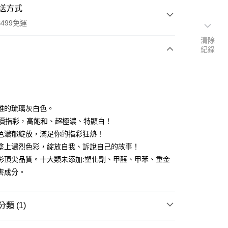
送方式
499免運
清除
紀錄
次付款
付款
雅的琉璃灰白色。
平價指彩，高飽和、超極濃、特顯白！
色濃郁綻放，滿足你的指彩狂熱！
塗上濃烈色彩，綻放自我、訴說自己的故事！
彩頂尖品質。十大類未添加:塑化劑、甲醛、甲苯、重金
害成分。
類 (1)
付款
Fancier 爆濃系平價指彩
Colour Fancier 指甲油(全47色)
0，滿NT$499(含以上)免運費