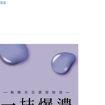
客服
溫，目前暫停使用7-11取貨付款配送，請使用全
款，誤選客服會協助您更改。
999
便
00，滿NT$699(含以上)免運費