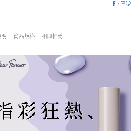
分享
特價中
因應疫情升
家取貨付
每筆NT$9,
說明
商品規格
相關推薦
黑貓宅急
每筆NT$1