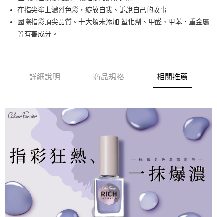
悠遊付
在指尖塗上濃烈色彩，綻放自我、訴說自己的故事！
國際指彩頂尖品質。十大類未添加:塑化劑、甲醛、甲苯、重金屬
運送方式
等有害成分。
全家取貨付款
每筆NT$80，滿NT$499(含以上)免運費
詳細說明
商品規格
相關推薦
因應疫情升溫，目前暫停使用7-11取貨付款配送，請使用全家
取貨付款，誤選客服會協助您更改。
每筆NT$9,999
黑貓宅急便
每筆NT$100，滿NT$699(含以上)免運費