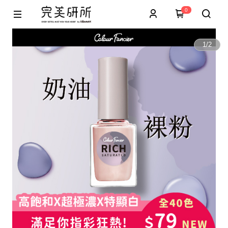
0
1
/
2