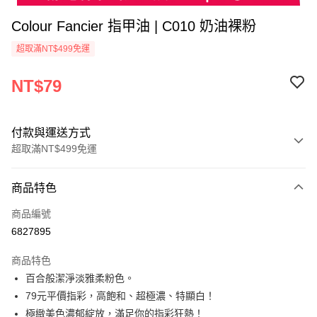
Colour Fancier 指甲油 | C010 奶油裸粉
超取滿NT$499免運
NT$79
付款與運送方式
超取滿NT$499免運
付款方式
商品特色
信用卡一次付款
商品編號
超商取貨付款
6827895
LINE Pay
商品特色
Apple Pay
百合般潔淨淡雅柔粉色。
79元平價指彩，高飽和、超極濃、特顯白！
街口支付
極緻美色濃郁綻放，滿足你的指彩狂熱！