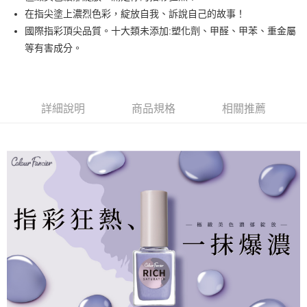
悠遊付
在指尖塗上濃烈色彩，綻放自我、訴說自己的故事！
國際指彩頂尖品質。十大類未添加:塑化劑、甲醛、甲苯、重金屬
運送方式
等有害成分。
全家取貨付款
每筆NT$80，滿NT$499(含以上)免運費
詳細說明
商品規格
相關推薦
因應疫情升溫，目前暫停使用7-11取貨付款配送，請使用全家
取貨付款，誤選客服會協助您更改。
每筆NT$9,999
黑貓宅急便
每筆NT$100，滿NT$699(含以上)免運費