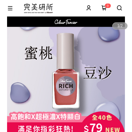
0
1
/
2