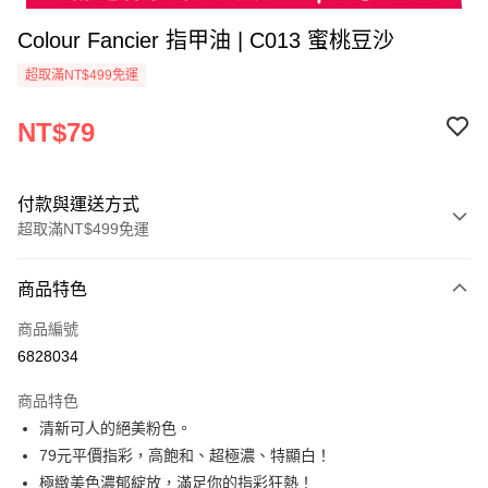
Colour Fancier 指甲油 | C013 蜜桃豆沙
超取滿NT$499免運
NT$79
付款與運送方式
超取滿NT$499免運
付款方式
商品特色
信用卡一次付款
商品編號
超商取貨付款
6828034
LINE Pay
商品特色
Apple Pay
清新可人的絕美粉色。
79元平價指彩，高飽和、超極濃、特顯白！
街口支付
極緻美色濃郁綻放，滿足你的指彩狂熱！